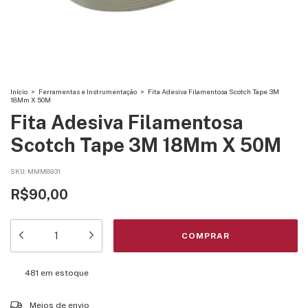
Início
>
Ferramentas e Instrumentação
>
Fita Adesiva Filamentosa Scotch Tape 3M
18Mm X 50M
Fita Adesiva Filamentosa
Scotch Tape 3M 18Mm X 50M
SKU:
MMM8931
R$90,00
481
em estoque
Entregas para o CEP:
ALTERAR CEP
Meios de envio