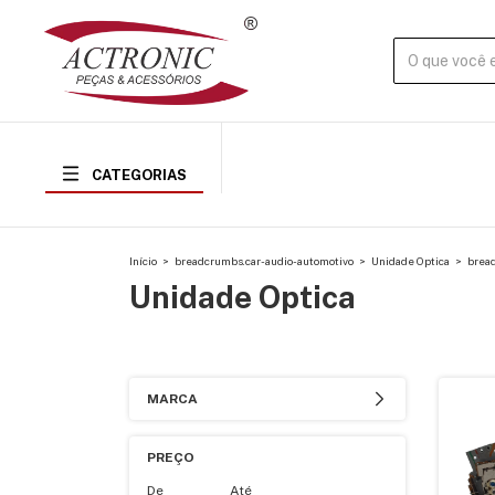
CATEGORIAS
Início
>
breadcrumbs.car-audio-automotivo
>
Unidade Optica
>
bread
Unidade Optica
MARCA
PREÇO
De
Até