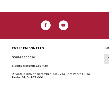
ENTRE EM CONTATO
IN
5511996605020
claudio@actronic.com.br
R. Vinte e Oito de Setembro, 514 - Vila Dom Pedro I, São
Paulo - SP, 04267-000