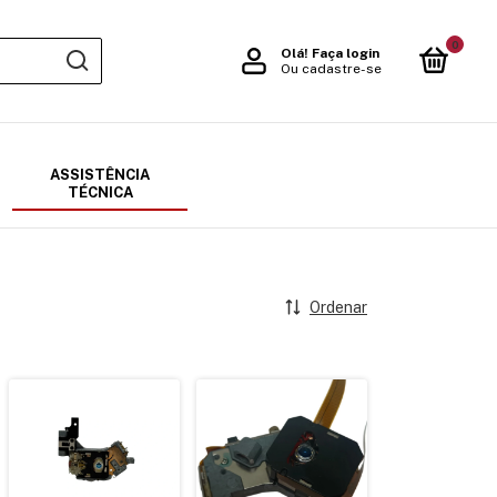
0
Olá!
Faça login
Ou cadastre-se
ASSISTÊNCIA
TÉCNICA
Ordenar