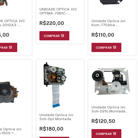
UNIDADE OPTICA JVC
OPTIMA-73B1C -
ORIGINAL
E OPTICA JVC
Unidade Optica Jvc
R$220,00
-2010A3 -
Ksm-770Aba -
NAL
Montada
,00
R$110,00
Unidade Optica Jvc
Soh-D21U Montada
Unidade Optica Jvc
Mecanica Ah59-
Soh-Dp1 Montada
00130A
R$120,50
R$180,00
e Optica Jvc
-150S =
a-6S