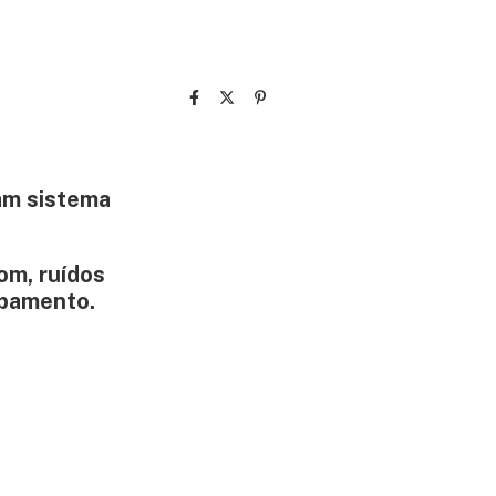
zam sistema
om, ruídos
ipamento.