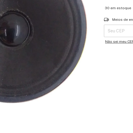
30
em estoque
Entregas para o 
Meios de en
Não sei meu CE