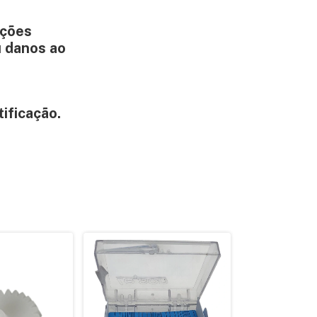
ações
u danos ao
tificação.