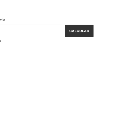
CEP:
ALTERAR CEP
vio
CALCULAR
P