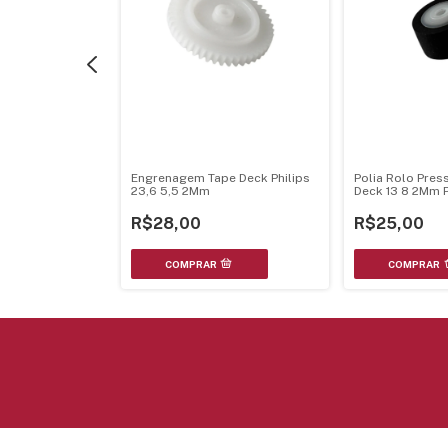
re Tape Deck
Engrenagem Tape Deck Philips
Polia Rolo Pres
 18,8 3Mm
23,6 5,5 2Mm
Deck 13 8 2Mm P
Diversas Marca
R$28,00
R$25,00