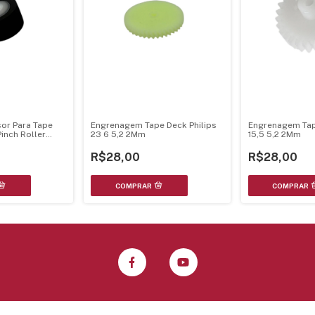
sor Para Tape
Engrenagem Tape Deck Philips
Engrenagem Tap
inch Roller
23 6 5,2 2Mm
15,5 5,2 2Mm
s
R$28,00
R$28,00