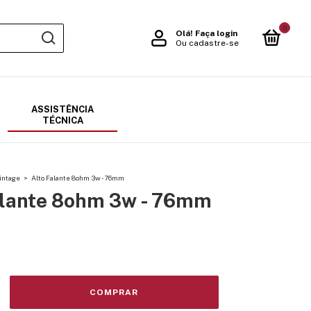
0
Olá!
Faça login
Ou cadastre-se
ASSISTÊNCIA
TÉCNICA
intage
>
Alto Falante 8ohm 3w - 76mm
alante 8ohm 3w - 76mm