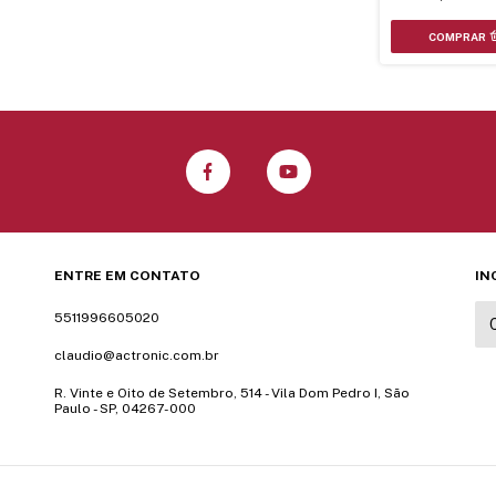
ENTRE EM CONTATO
IN
5511996605020
claudio@actronic.com.br
R. Vinte e Oito de Setembro, 514 - Vila Dom Pedro I, São
Paulo - SP, 04267-000