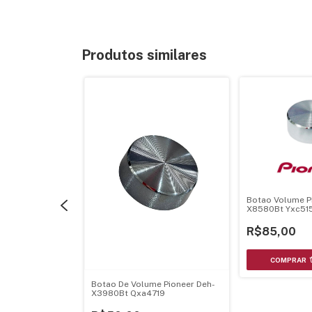
Produtos similares
e Pioneer Deh-
Botao Volume P
 Deh-P8Mp -
X8580Bt Yxc51
R$85,00
Botao De Volume Pioneer Deh-
X3980Bt Qxa4719