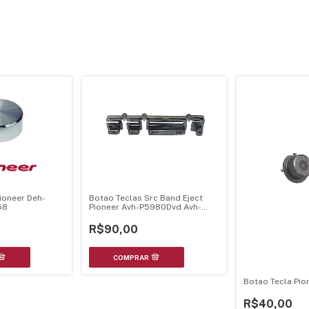
ioneer Deh-
Botao Teclas Src Band Eject
58
Pioneer Avh-P5980Dvd Avh-
P5950Dvd Avh-P5900Dvd -
Cromado
R$90,00
Botao Tecla Pio
R$40,00