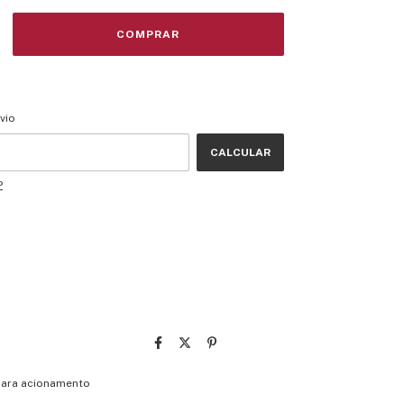
CEP:
ALTERAR CEP
vio
CALCULAR
P
para acionamento