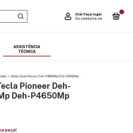
0
Olá!
Faça login
Ou cadastre-se
ASSISTÊNCIA
TÉCNICA
Botão
>
Botao Tecla Pioneer Deh-P4680Mp Deh-P4650Mp
Tecla Pioneer Deh-
Mp Deh-P4650Mp
ma peça!