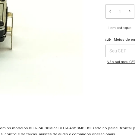
1
em estoque
Entregas para o 
Meios de en
Não sei meu CE
a com os modelos DEH-P4680MP e DEH-P4650MP. Utilizado no painel frontal 
 controle de faixas, ajustes de áudio e comandos operacionais.