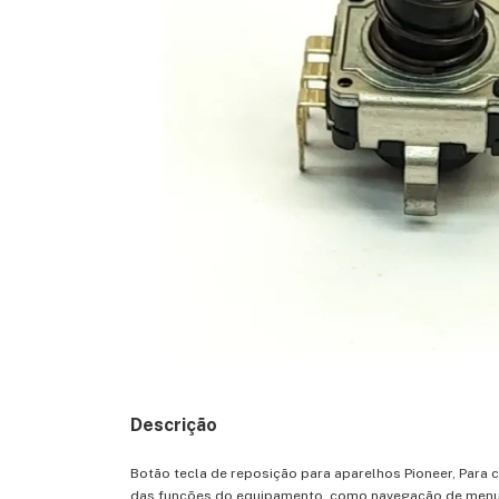
Descrição
Botão tecla de reposição para aparelhos Pioneer, Par
das funções do equipamento, como navegação de menus,