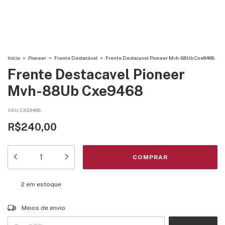
Início
>
Pioneer
>
Frente Destacável
>
Frente Destacavel Pioneer Mvh-88Ub Cxe9468
Frente Destacavel Pioneer
Mvh-88Ub Cxe9468
SKU:
CXE9468
R$240,00
2
em estoque
Entregas para o CEP:
ALTERAR CEP
Meios de envio