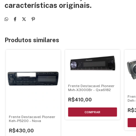
características originais.
Produtos similares
Frente Destacavel Pioneer
Mvh-X3000Br - Qxa6182
Fren
R$410,00
Deh
R$
Frente Destacavel Pioneer
Keh-P5200 - Nova
R$430,00