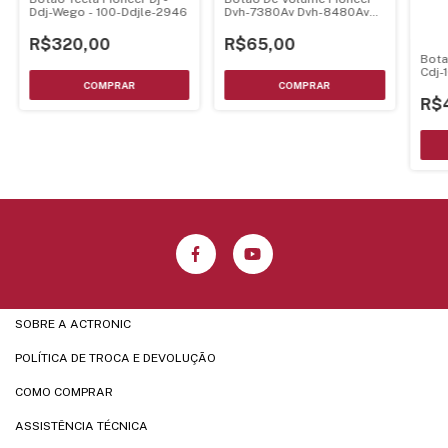
Ddj-Wego - 100-Ddjle-2946
Dvh-7380Av Dvh-8480Avbt
Dvh-8580Avbt Dvh-
8680Avbt
R$320,00
R$65,00
Bota
Cdj-
Dxb1
Dxb
R$
SOBRE A ACTRONIC
POLÍTICA DE TROCA E DEVOLUÇÃO
COMO COMPRAR
ASSISTÊNCIA TÉCNICA