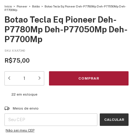
Início
>
Pioneer
>
Botão
>
Botao Tecla Eq Pioneer Deh-P7780Mp Deh-P77050Mp Deh-
P7700Mp
Botao Tecla Eq Pioneer Deh-
P7780Mp Deh-P77050Mp Deh-
P7700Mp
SKU:
XXA7340
R$75,00
22
em estoque
Entregas para o CEP:
ALTERAR CEP
Meios de envio
CALCULAR
Não sei meu CEP