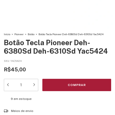
Início
>
Pioneer
>
Botão
>
Botão Tecla Pioneer Deh-6380Sd Deh-6310Sd Yac5424
Botão Tecla Pioneer Deh-
6380Sd Deh-6310Sd Yac5424
SKU:
YAC5424
R$45,00
9
em estoque
Entregas para o CEP:
ALTERAR CEP
Meios de envio