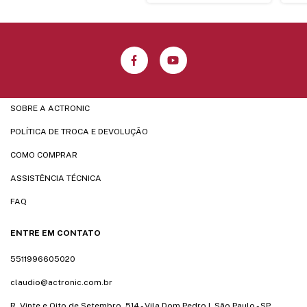
SOBRE A ACTRONIC
POLÍTICA DE TROCA E DEVOLUÇÃO
COMO COMPRAR
ASSISTÊNCIA TÉCNICA
FAQ
ENTRE EM CONTATO
5511996605020
claudio@actronic.com.br
R. Vinte e Oito de Setembro, 514 - Vila Dom Pedro I, São Paulo - SP,