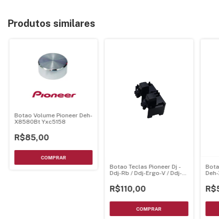
Produtos similares
Botao Volume Pioneer Deh-
X8580Bt Yxc5158
R$85,00
Bota
Botao Teclas Pioneer Dj -
Deh
Ddj-Rb / Ddj-Ergo-V / Ddj-T1
- Dac2663
R$
R$110,00