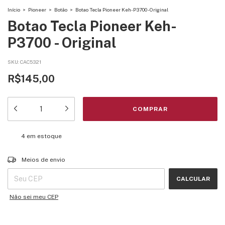
Início
>
Pioneer
>
Botão
>
Botao Tecla Pioneer Keh-P3700 - Original
Botao Tecla Pioneer Keh-
P3700 - Original
SKU:
CAC5321
R$145,00
4
em estoque
Entregas para o CEP:
ALTERAR CEP
Meios de envio
CALCULAR
Não sei meu CEP