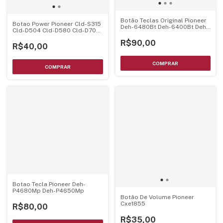
Botão Teclas Original Pioneer
Botao Power Pioneer Cld-S315
Deh-6480Bt Deh-6400Bt Deh-
Cld-D504 Cld-D580 Cld-D703
5400Bt Deh-3400Ub
Cld-D406
R$90,00
R$40,00
Botao Tecla Pioneer Deh-
P4680Mp Deh-P4650Mp
Botão De Volume Pioneer
Cxe1855
R$80,00
R$35,00