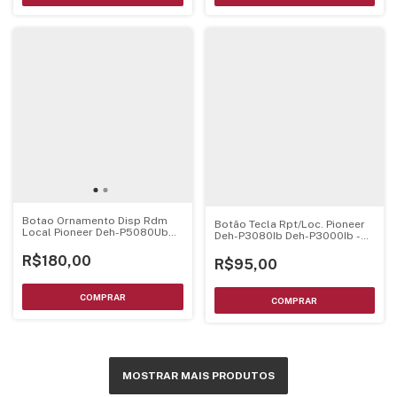
Botao Ornamento Disp Rdm
Botão Tecla Rpt/Loc. Pioneer
Local Pioneer Deh-P5080Ub
Deh-P3080Ib Deh-P3000Ib -
5050Ub - Qac3011
Cxc8866
R$180,00
R$95,00
MOSTRAR MAIS PRODUTOS