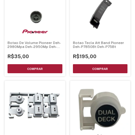
Botao De Volume Pioneer Deh-
Botao Tecla Att Band Pioneer
2980Mpa Deh-2950Mp Deh-
Deh-P7850Bt Deh-P75Bt
2900Mp - Cxc7389
R$35,00
R$195,00