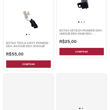
BOTAO DETACH PIONEER DEH-
1480UB DEH-14UB DEH-
6400BT DEH-3400UB DEH-
5400BT
R$25,00
BOTAO TECLA EJECT PIONEER
DEH-4000UB DEH-3050UB
R$55,00