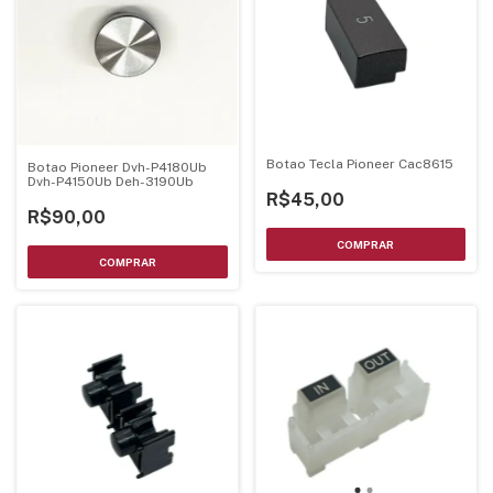
Botao Tecla Pioneer Cac8615
Botao Pioneer Dvh-P4180Ub
Dvh-P4150Ub Deh-3190Ub
R$45,00
R$90,00