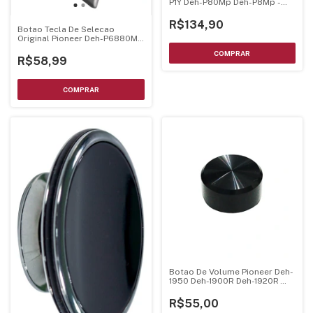
P1Y Deh-P80Mp Deh-P8Mp -
Cxc3581
R$134,90
Botao Tecla De Selecao
Original Pioneer Deh-P6880Mp
- Xac7132
R$58,99
Botao De Volume Pioneer Deh-
1950 Deh-1900R Deh-1920R
Deh-1980Mpg
R$55,00