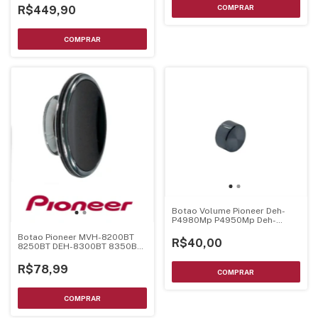
R$449,90
Botao Volume Pioneer Deh-
P4980Mp P4950Mp Deh-
P40Mp 30Mp Cromado -
Botao Pioneer MVH-8200BT
Yaa5008
R$40,00
8250BT DEH-8300BT 8350BT
DEH-5280SD CXE2574
R$78,99