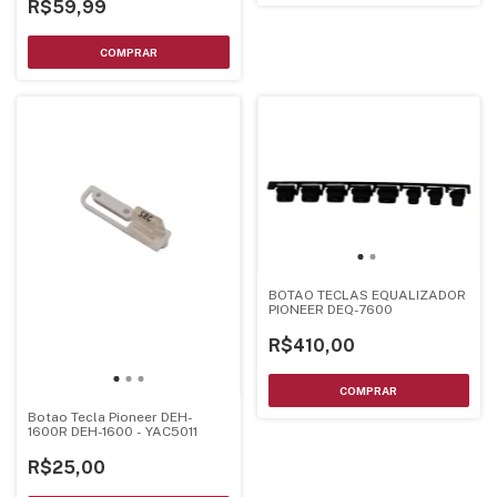
YXA5324
R$59,99
BOTAO TECLAS EQUALIZADOR
PIONEER DEQ-7600
R$410,00
Botao Tecla Pioneer DEH-
1600R DEH-1600 - YAC5011
R$25,00