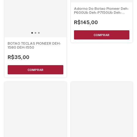
Adorno Do Botao Pioneer Deh-
P600Ub Deh-P7150Ub Deh-
P7000Ub Deh-P6080Ub
R$145,00
BOTAO TECLAS PIONEER DEH-
1580 DEH-1550
R$35,00