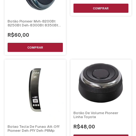
Botão Pioneer Mvh-8200Bt
8250Bt Deh-8300Bt 8350Bt
5280Sd Cxe2574
R$60,00
Botão De Volume Pioneer
Linha Toyota
R$48,00
Botao Tecla De Funao Att-Off
Pioneer Deh-P1Y Deh-P8Mp