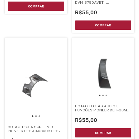
DVH-8780AVBT -
141230505199017
R$55,00
BOTAO TECLAS AUDIO E
FUNCÕES PIONEER DEH-30MP
- YXA5144
R$55,00
BOTAO TECLA SCRL IPOD
PIONEER DEH-P4080UB DEH-
P4050UB DEH-P4000UB -