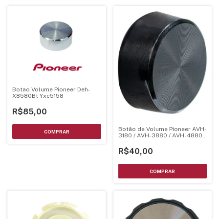
Botao Volume Pioneer Deh-
X8580Bt Yxc5158
R$85,00
Botão de Volume Pioneer AVH-
3180 / AVH-3880 / AVH-4880 /
AVH-3580 – 141230514243017
R$40,00