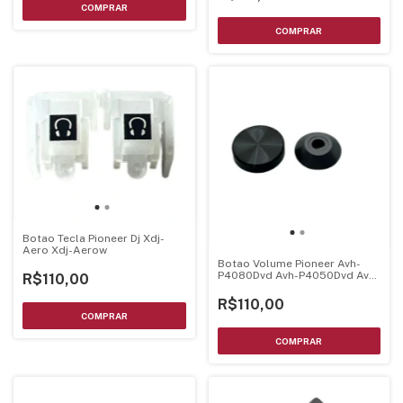
Botao Tecla Pioneer Dj Xdj-
Aero Xdj-Aerow
Botao Volume Pioneer Avh-
P4080Dvd Avh-P4050Dvd Avh-
R$110,00
P4000Dvd Cxc8921 - Caa2997
Composto Por Duas Partes 7
R$110,00