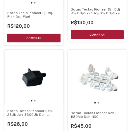
Botao Teclas Pioneer Dj - Ddj-
Botao Tecla Pioneer Dj Ddj-
Rx/ Ddj-Sx2/ Ddj-Sx/ Ddj-Sxw -
Flx4 Ddj-Flx6
100-S1A-2994-Ha
R$130,00
R$120,00
Botao Detach Pioneer Deh-
Botao Teclas Pioneer Deh-
23Ubdeh-3300Ub Deh-
1180Mp Deh-1100
4380Ub Deh-7300Bt Deh-
2380Ub
R$28,00
R$45,00