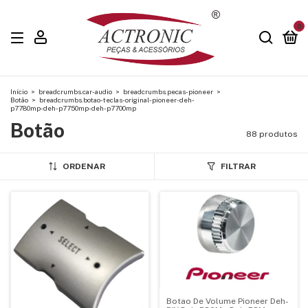
0
Início
>
breadcrumbs.car-audio
>
breadcrumbs.pecas-pioneer
>
Botão
>
breadcrumbs.botao-teclas-original-pioneer-deh-
p7780mp-deh-p7750mp-deh-p7700mp
Botão
88 produtos
ORDENAR
FILTRAR
Botao De Volume Pioneer Deh-