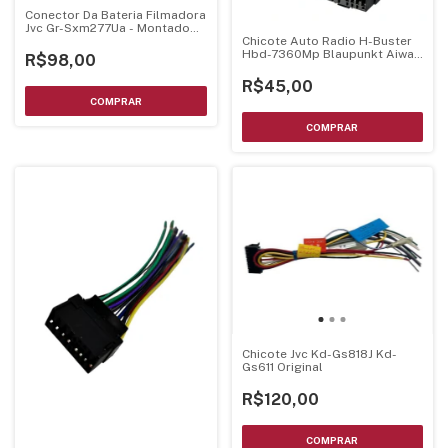
Conector Da Bateria Filmadora
Jvc Gr-Sxm277Ua - Montado
Chicote Auto Radio H-Buster
Pci Chicote Ligacao
Hbd-7360Mp Blaupunkt Aiwa
R$98,00
Sony Jvc C/ Iso Original
R$45,00
Chicote Jvc Kd-Gs818J Kd-
Gs611 Original
R$120,00