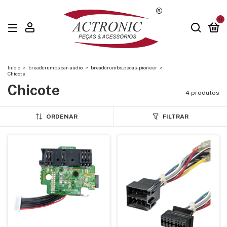
0
Início
>
breadcrumbs.car-audio
>
breadcrumbs.pecas-pioneer
>
Chicote
Chicote
4 produtos
ORDENAR
FILTRAR