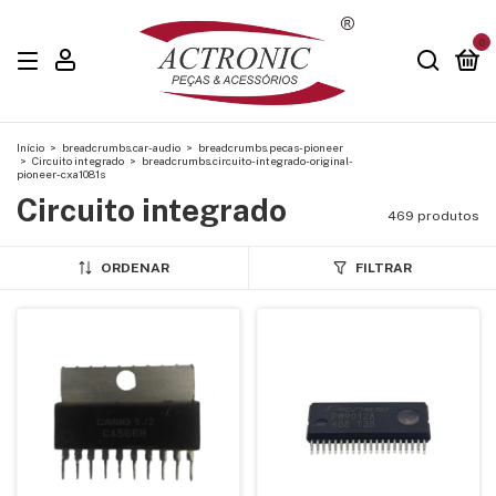
0
Início
>
breadcrumbs.car-audio
>
breadcrumbs.pecas-pioneer
>
Circuito integrado
>
breadcrumbs.circuito-integrado-original-
pioneer-cxa1081s
Circuito integrado
469 produtos
ORDENAR
FILTRAR