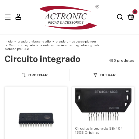
0
Início
>
breadcrumbs.car-audio
>
breadcrumbs.pecas-pioneer
>
Circuito integrado
>
breadcrumbs.circuito-integrado-original-
pioneer-pd0133c
Circuito integrado
485 produtos
ORDENAR
FILTRAR
Circuito Integrado Stk404-
130S Original