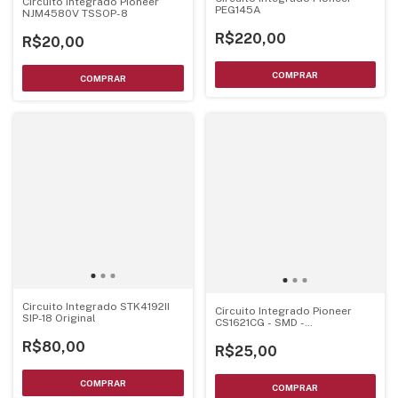
Circuito Integrado Pioneer
PEG145A
NJM4580V TSSOP-8
R$220,00
R$20,00
Circuito Integrado STK4192II
Circuito Integrado Pioneer
SIP-18 Original
CS1621CG - SMD -
122410001945
R$80,00
R$25,00