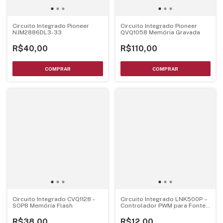
Circuito Integrado Pioneer
Circuito Integrado Pioneer
NJM2886DL3-33
QVQ1058 Memória Gravada
R$40,00
R$110,00
Circuito Integrado CVQ1128 -
Circuito Integrado LNK500P –
SOP8 Memória Flash
Controlador PWM para Fonte
Chaveada
R$38,00
R$12,00