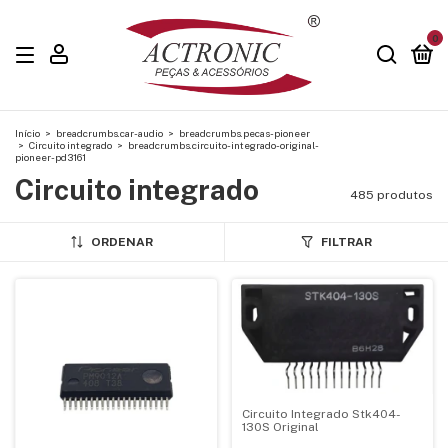
0
Início
>
breadcrumbs.car-audio
>
breadcrumbs.pecas-pioneer
>
Circuito integrado
>
breadcrumbs.circuito-integrado-original-
pioneer-pd3161
Circuito integrado
485 produtos
ORDENAR
FILTRAR
Circuito Integrado Stk404-
130S Original