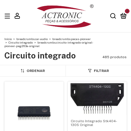
0
Início
>
breadcrumbs.car-audio
>
breadcrumbs.pecas-pioneer
>
Circuito integrado
>
breadcrumbs.circuito-integrado-original-
pioneer-peg263a-original
Circuito integrado
485 produtos
ORDENAR
FILTRAR
Circuito Integrado Stk404-
130S Original