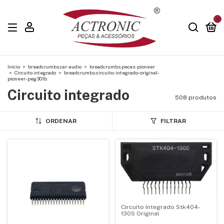
0
Início
>
breadcrumbs.car-audio
>
breadcrumbs.pecas-pioneer
>
Circuito integrado
>
breadcrumbs.circuito-integrado-original-
pioneer-peg301b
Circuito integrado
508 produtos
ORDENAR
FILTRAR
Circuito Integrado Stk404-
130S Original