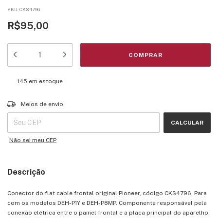
SKU:
CKS4796
R$95,00
145
em estoque
Entregas para o CEP:
ALTERAR CEP
Meios de envio
CALCULAR
Não sei meu CEP
Descrição
Conector do flat cable frontal original Pioneer, código CKS4796, Para
com os modelos DEH-P1Y e DEH-P8MP. Componente responsável pela
conexão elétrica entre o painel frontal e a placa principal do aparelho,