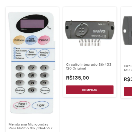
Circuito Integrado Stk433-
Circ
120 Original
130 
R$135,00
R$
Membrana Microondas
Para Nn5557Bk / Nn4557
21.28.006