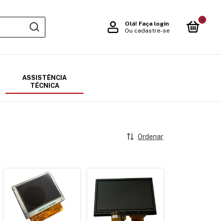
0
Olá!
Faça login
Ou cadastre-se
ASSISTÊNCIA
TÉCNICA
Ordenar