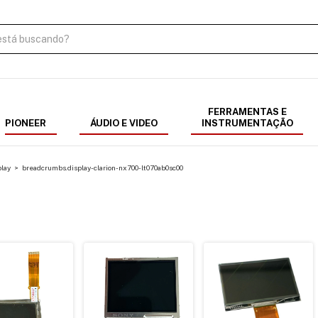
FERRAMENTAS E
PIONEER
ÁUDIO E VIDEO
INSTRUMENTAÇÃO
lay
>
breadcrumbs.display-clarion-nx700-lt070ab0sc00