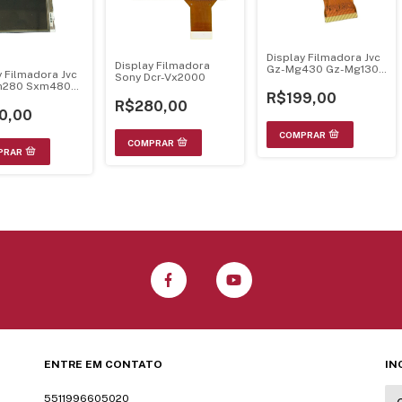
Display Filmadora Jvc
Display Filmadora
Gz-Mg430 Gz-Mg130
y Filmadora Jvc
Sony Dcr-Vx2000
Mg330
m280 Sxm480
R$199,00
1U
R$280,00
0,00
ENTRE EM CONTATO
IN
5511996605020