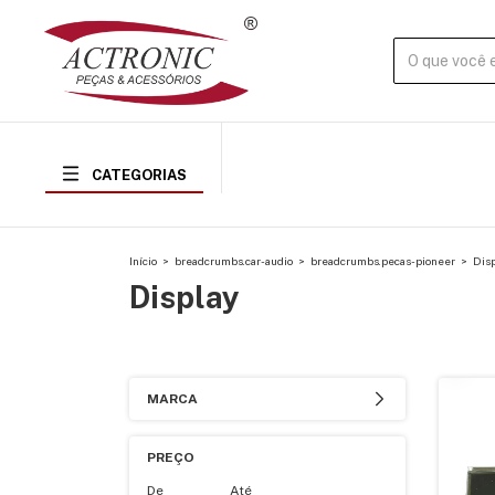
CATEGORIAS
Início
>
breadcrumbs.car-audio
>
breadcrumbs.pecas-pioneer
>
Disp
Display
MARCA
PREÇO
De
Até