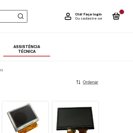
0
Olá!
Faça login
Ou cadastre-se
ASSISTÊNCIA
TÉCNICA
13
Ordenar