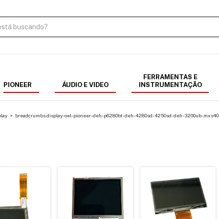
FERRAMENTAS E
PIONEER
ÁUDIO E VIDEO
INSTRUMENTAÇÃO
lay
>
breadcrumbs.display-oel-pioneer-deh-p6280bt-deh-4280sd-4250sd-deh-3200ub-mxs40