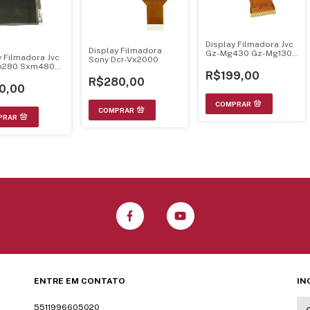
Display Filmadora Jvc
Display Filmadora
Gz-Mg430 Gz-Mg130
y Filmadora Jvc
Sony Dcr-Vx2000
Mg330
m280 Sxm480
R$199,00
1U
R$280,00
0,00
ENTRE EM CONTATO
IN
5511996605020