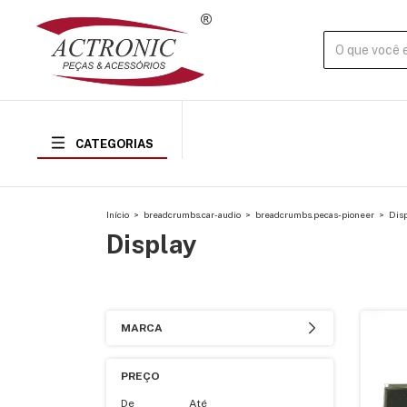
CATEGORIAS
Início
>
breadcrumbs.car-audio
>
breadcrumbs.pecas-pioneer
>
Disp
Display
MARCA
PREÇO
De
Até