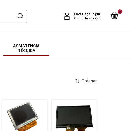
0
Olá!
Faça login
Ou cadastre-se
ASSISTÊNCIA
TÉCNICA
Ordenar