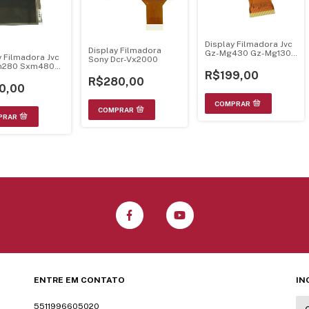
Display Filmadora Jvc
Display Filmadora
Gz-Mg430 Gz-Mg130
y Filmadora Jvc
Sony Dcr-Vx2000
Mg330
m280 Sxm480
R$199,00
1U
R$280,00
0,00
ENTRE EM CONTATO
IN
5511996605020