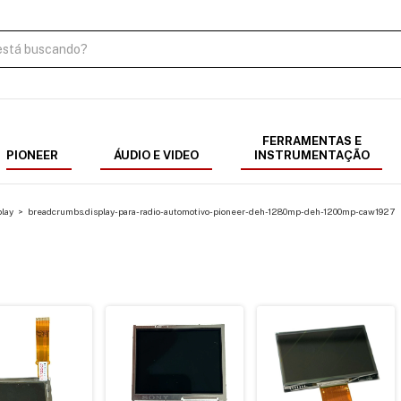
FERRAMENTAS E
PIONEER
ÁUDIO E VIDEO
INSTRUMENTAÇÃO
lay
>
breadcrumbs.display-para-radio-automotivo-pioneer-deh-1280mp-deh-1200mp-caw1927