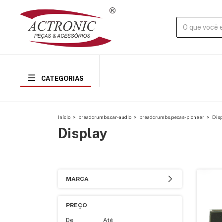
CATEGORIAS
Início
>
breadcrumbs.car-audio
>
breadcrumbs.pecas-pioneer
>
Disp
Display
MARCA
PREÇO
De
Até