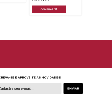
Gabinete Da Fren
Pioneer Deh-5Ub
Ornamental
R$175,00
CREVA-SE E APROVEITE AS NOVIDADES!