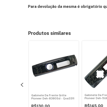
Para devolução da mesma é obrigatório q
Produtos similares
nte Grille
680Mp -
Gabinete Da Fre
Gabinete Da Frente Grille
Pioneer Deh-5U
Pioneer Deh-8380Sd - Qxa3311
R$145,00
R$130,00