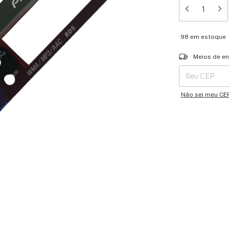
98
em estoque
Entregas para o 
Meios de en
Não sei meu CE