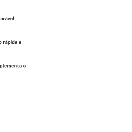
urável,
o rápida e
mplementa o