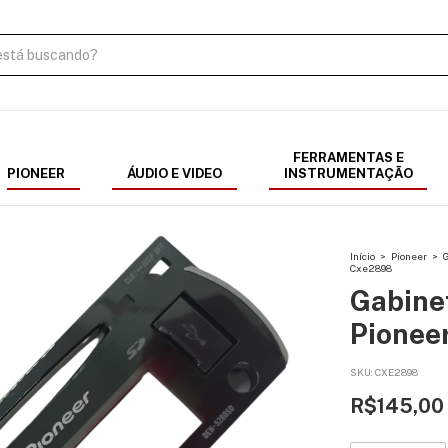
FERRAMENTAS E
PIONEER
ÁUDIO E VIDEO
INSTRUMENTAÇÃO
Início
>
Pioneer
>
Cxe2898
Gabinet
Pionee
SKU:
CXE2898
R$145,00