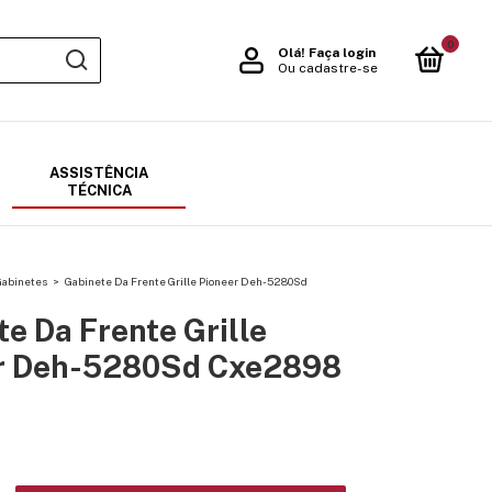
0
Olá!
Faça login
Ou cadastre-se
ASSISTÊNCIA
TÉCNICA
Gabinetes
>
Gabinete Da Frente Grille Pioneer Deh-5280Sd
e Da Frente Grille
r Deh-5280Sd Cxe2898