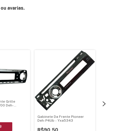
ou avarias.
te Grille
700 Deh-
6750Mp
Gabinete Da Frente Pioneer
Deh-P4Ub - Yxa5343
R$90,50