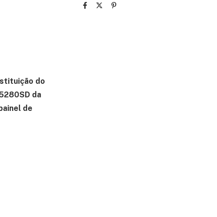
stituição do
H-5280SD da
painel de