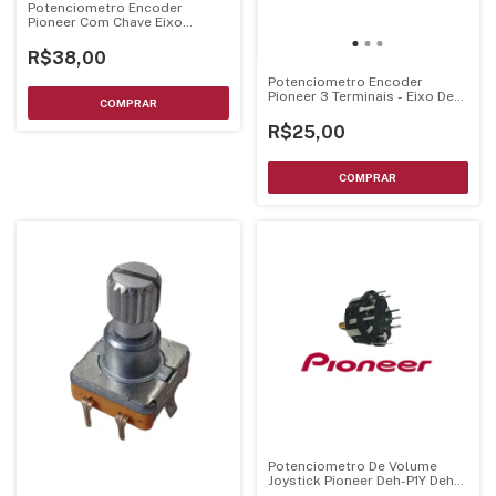
Potenciometro Encoder
Pioneer Com Chave Eixo
Estriado 13Mm Base 10Mm
Verde Csd1178
R$38,00
Potenciometro Encoder
Pioneer 3 Terminais - Eixo De
1Mm- Ysd5002
R$25,00
Potenciometro De Volume
Joystick Pioneer Deh-P1Y Deh-
P8Mp - Csx1065