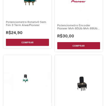
Potenciometro Rotativ0 Sem
Fim 3 Term Aiwa/Pioneer
Potenciometro Encoder
Pioneer Mvh-85Ub Mvh-88Ub
Mvh-08Ub Mvh-98Ub Mvh-
R$24,90
S218Bt C/ Chave
R$30,00