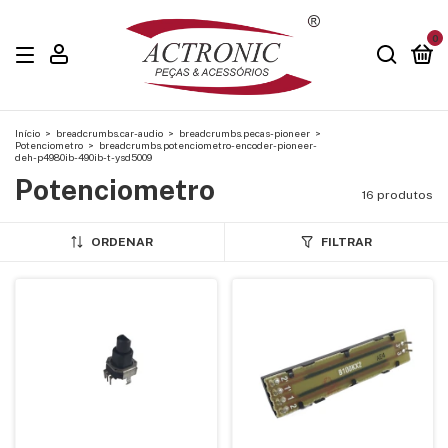
0
Início
>
breadcrumbs.car-audio
>
breadcrumbs.pecas-pioneer
>
Potenciometro
>
breadcrumbs.potenciometro-encoder-pioneer-
deh-p4980ib-490ib-t-ysd5009
Potenciometro
16 produtos
ORDENAR
FILTRAR