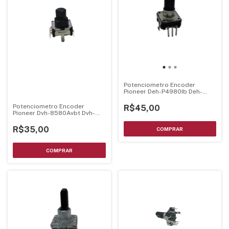
Potenciometro Encoder
Pioneer Deh-P4980Ib Deh-
P490Ib Deh-P5980Ib Deh-
P5990Ib
Potenciometro Encoder
R$45,00
Pioneer Dvh-8580Avbt Dvh-
8680Avbt C/ Chave Eixo 15Mm
R$35,00