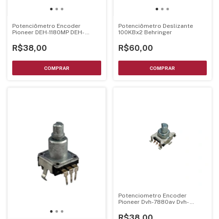
Potenciômetro Encoder
Potenciômetro Deslizante
Pioneer DEH-1180MP DEH-
100KBx2 Behringer
2080MP DEH-1080E CDJ-350
CDJ-400 CDJ-850 com Chave
R$38,00
R$60,00
Potenciometro Encoder
Pioneer Dvh-7880av Dvh-
7680av C/ Chave Eixo Meia
Cana 14mm Smd Metalico
R$38,00