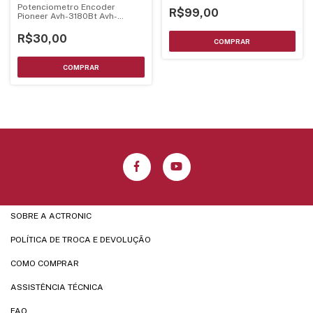
Potenciometro Encoder
R$99,00
Pioneer Avh-3180Bt Avh-
4150Bt C/ Chave Eixo Estriado
13Mm
R$30,00
SOBRE A ACTRONIC
POLÍTICA DE TROCA E DEVOLUÇÃO
COMO COMPRAR
ASSISTÊNCIA TÉCNICA
FAQ