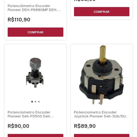
Potenciômetro Encoder
Pioneer DEH-P6880MP DEH-
P580MP DEH-P5800MP
R$110,90
Potenciometro Encoder
Potenciometro Encoder
Pioneer Deh-P3500 Deh-
Joystick Pioneer Deh-3Ub/5Ub
P6400 Deh-P6500 Xsd7002 =
Deh-5180Sd Deh-
Csd1059
P6800Mp/7880Mp Deh-
R$90,00
R$89,90
9880Bt Deh-P690Ub/8980Bt