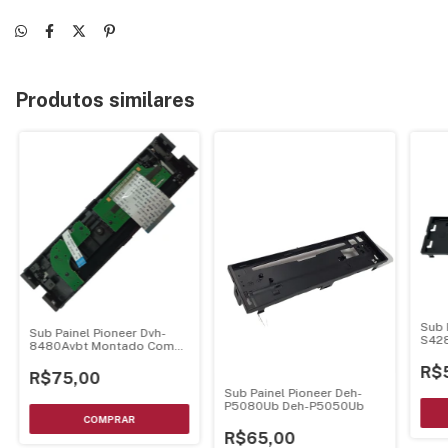
Produtos similares
Sub 
Sub Painel Pioneer Dvh-
S42
8480Avbt Montado Com
Conector E Cabo -
R$
Cxe5349
R$75,00
Sub Painel Pioneer Deh-
P5080Ub Deh-P5050Ub
R$65,00