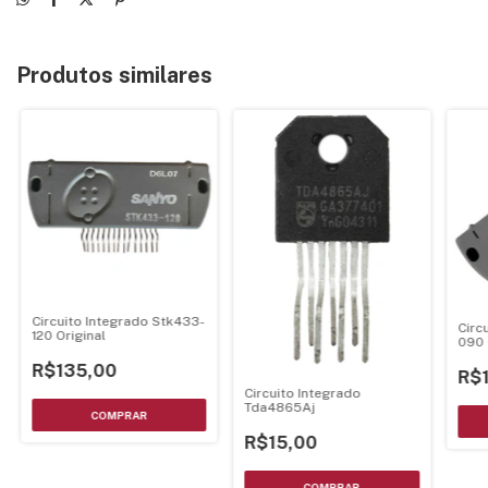
Produtos similares
Circuito Integrado Stk433-
Circ
120 Original
090 
R$135,00
R$
Circuito Integrado
Tda4865Aj
R$15,00