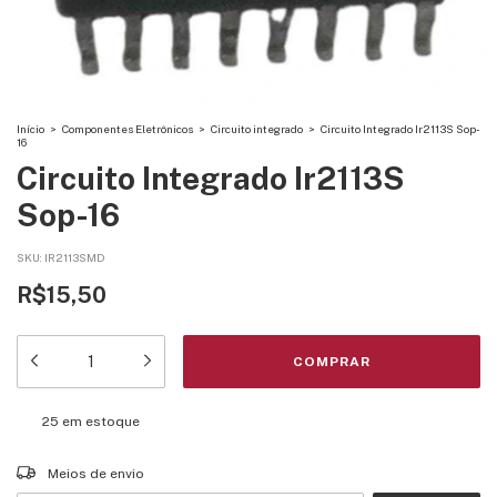
Início
>
Componentes Eletrônicos
>
Circuito integrado
>
Circuito Integrado Ir2113S Sop-
16
Circuito Integrado Ir2113S
Sop-16
SKU:
IR2113SMD
R$15,50
25
em estoque
Entregas para o CEP:
ALTERAR CEP
Meios de envio