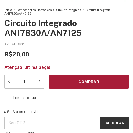
Início
>
Componentes Eletrônicos
>
Circuito integrado
>
Circuito Integrado
AN17830A/AN7125
Circuito Integrado
AN17830A/AN7125
SKU:
AN17830
R$20,00
Atenção, última peça!
1
em estoque
Entregas para o CEP:
ALTERAR CEP
Meios de envio
CALCULAR