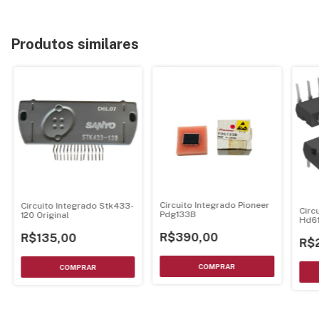
Produtos similares
Circuito Integrado Pioneer
Circuito Integrado Stk433-
Circ
Pdg133B
120 Original
Hd6
Dip-
R$390,00
R$135,00
R$