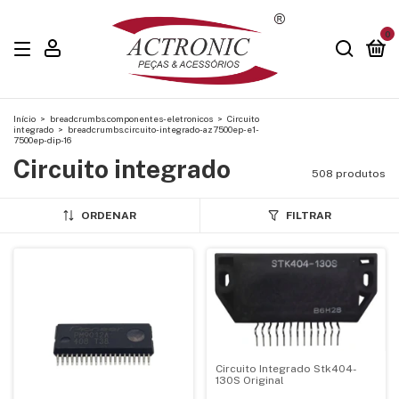
0
Início
>
breadcrumbs.componentes-eletronicos
>
Circuito
integrado
>
breadcrumbs.circuito-integrado-az7500ep-e1-
7500ep-dip-16
Circuito integrado
508 produtos
ORDENAR
FILTRAR
Circuito Integrado Stk404-
130S Original