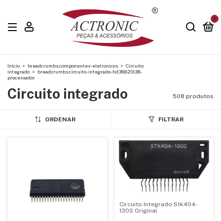
0
Início
>
breadcrumbs.componentes-eletronicos
>
Circuito
integrado
>
breadcrumbs.circuito-integrado-hd38820l38-
processador
Circuito integrado
508 produtos
ORDENAR
FILTRAR
Circuito Integrado Stk404-
130S Original