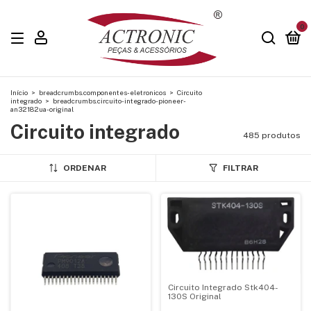
0
Início
>
breadcrumbs.componentes-eletronicos
>
Circuito
integrado
>
breadcrumbs.circuito-integrado-pioneer-
an32182ua-original
Circuito integrado
485 produtos
ORDENAR
FILTRAR
Circuito Integrado Stk404-
130S Original