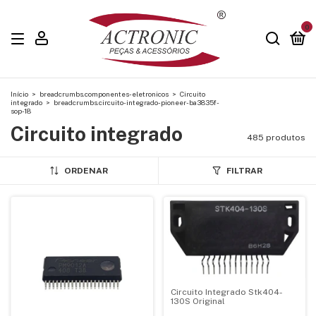
0
Início
>
breadcrumbs.componentes-eletronicos
>
Circuito
integrado
>
breadcrumbs.circuito-integrado-pioneer-ba3835f-
sop-18
Circuito integrado
485 produtos
ORDENAR
FILTRAR
Circuito Integrado Stk404-
130S Original