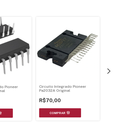
Circuito Integrado Pioneer
do Pioneer
Circuito Integr
Pa2032A Original
nal
Original
R$70,00
R$135,00