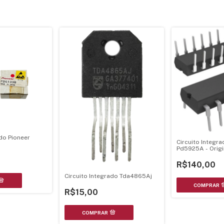
ado Pioneer
Circuito Integra
Pd5925A - Origi
R$140,00
Circuito Integrado Tda4865Aj
R$15,00