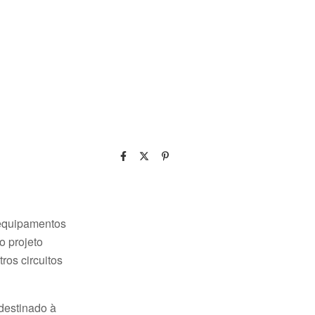
 equipamentos
o projeto
ros circuitos
destinado à