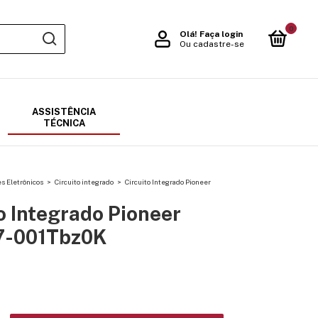
0
Olá!
Faça login
Ou cadastre-se
ASSISTÊNCIA
TÉCNICA
 Eletrônicos
>
Circuito integrado
>
Circuito Integrado Pioneer
o Integrado Pioneer
7-001Tbz0K