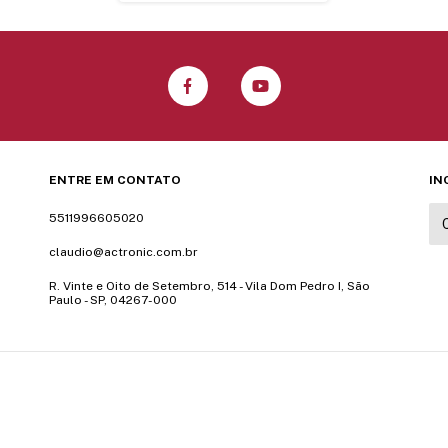
ENTRE EM CONTATO
IN
5511996605020
claudio@actronic.com.br
R. Vinte e Oito de Setembro, 514 - Vila Dom Pedro I, São
Paulo - SP, 04267-000