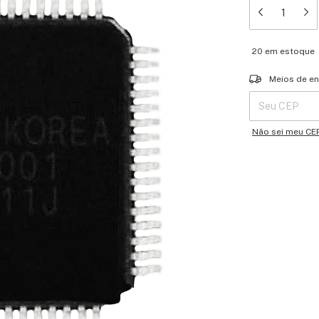
20
em estoque
Entregas para o 
Meios de en
Não sei meu CE