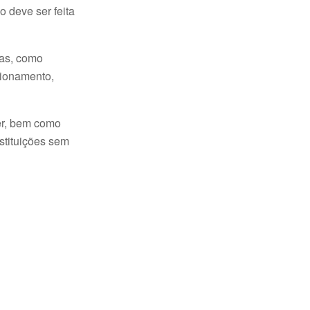
 deve ser feita
das, como
cionamento,
er, bem como
stituições sem