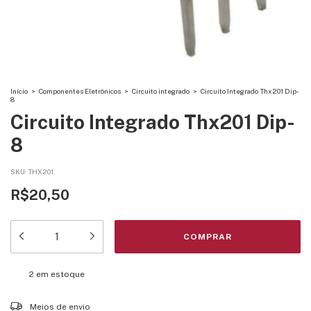
Início
>
Componentes Eletrônicos
>
Circuito integrado
>
Circuito Integrado Thx201 Dip-
8
Circuito Integrado Thx201 Dip-
8
SKU:
THX201
R$20,50
2
em estoque
Entregas para o CEP:
ALTERAR CEP
Meios de envio