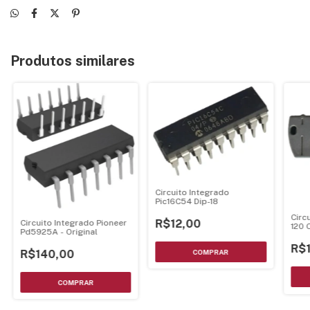
Produtos similares
Circuito Integrado
Pic16C54 Dip-18
Circ
R$12,00
Circuito Integrado Pioneer
120 
Pd5925A - Original
R$
R$140,00