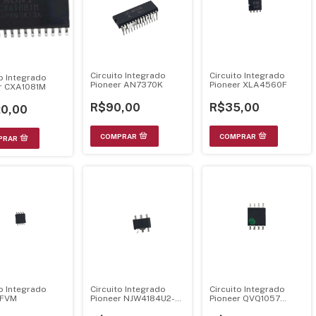
Circuito Integrado
Circuito Integrado
to Integrado
Pioneer AN7370K
Pioneer XLA4560F
r CXA1081M
R$90,00
R$35,00
0,00
to Integrado
Circuito Integrado
Circuito Integrado
5FVM
Pioneer NJW4184U2-
Pioneer QVQ1057
33
Memória Flash