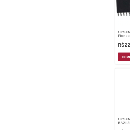
Circui
Pionee
R$22
Circui
BA211