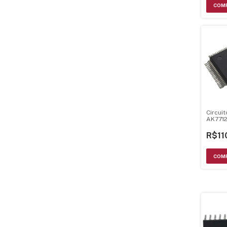
Circui
AK771
R$11