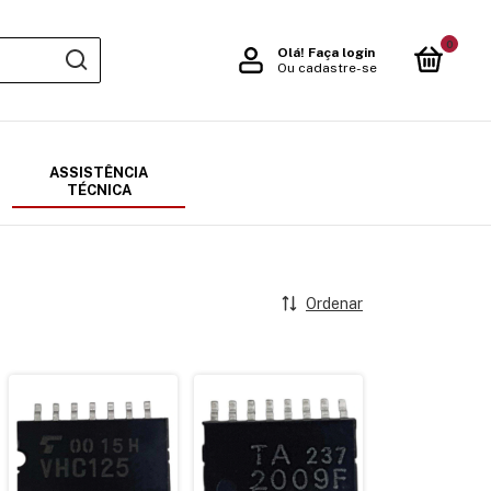
0
Olá!
Faça login
Ou cadastre-se
ASSISTÊNCIA
TÉCNICA
Ordenar