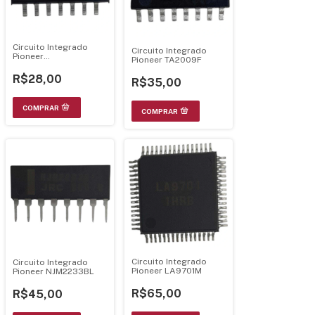
Circuito Integrado
Circuito Integrado
Pioneer
Pioneer TA2009F
TC74VHCT125AF SOP-
14
R$28,00
R$35,00
Circuito Integrado
Circuito Integrado
Pioneer LA9701M
Pioneer NJM2233BL
R$65,00
R$45,00