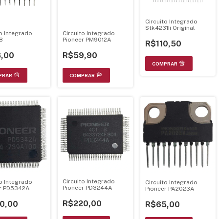
Circuito Integrado
Stk4231Ii Original
to Integrado
Circuito Integrado
8
Pioneer PM9012A
R$110,50
,00
R$59,90
Circuito Integrado
to Integrado
Circuito Integrado
Pioneer PD3244A
r PD5342A
Pioneer PA2023A
R$220,00
0,00
R$65,00