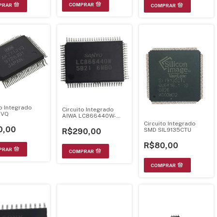
to Integrado
Circuito Integrado
2VQ
AIWA LC866440W-
5B21
Circuito Integrado
0,00
SMD SIL9135CTU
R$290,00
R$80,00