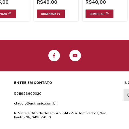
Gravada
,00
R$40,00
R$40,00
ENTRE EM CONTATO
IN
5511996605020
claudio@actronic.com.br
R. Vinte e Oito de Setembro, 514 - Vila Dom Pedro I, São
Paulo - SP, 04267-000