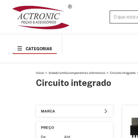
CATEGORIAS
Início
>
breadcrumbs.componentes-eletronicos
>
Circuito integrado
Circuito integrado
MARCA
PREÇO
De
Até