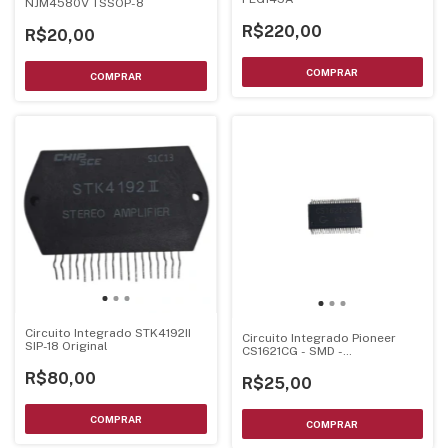
NJM4580V TSSOP-8
R$220,00
R$20,00
Circuito Integrado STK4192II
Circuito Integrado Pioneer
SIP-18 Original
CS1621CG - SMD -
122410001945
R$80,00
R$25,00