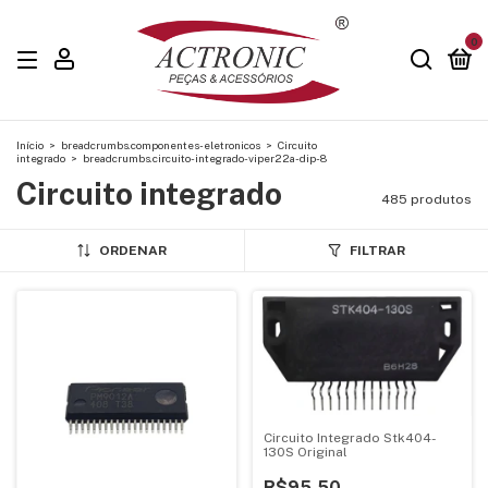
0
Início
>
breadcrumbs.componentes-eletronicos
>
Circuito
integrado
>
breadcrumbs.circuito-integrado-viper22a-dip-8
Circuito integrado
485 produtos
ORDENAR
FILTRAR
Circuito Integrado Stk404-
130S Original
R$95,50