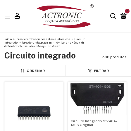
0
Início
>
breadcrumbs.componentes-eletronicos
>
Circuito
integrado
>
breadcrumbs.placa-mini-dv-jvc-dr-dx5sek-dr-
dx5sel-dr-dx5seu-dr-dx5sey-dr-dx5sez
Circuito integrado
508 produtos
ORDENAR
FILTRAR
Circuito Integrado Stk404-
130S Original