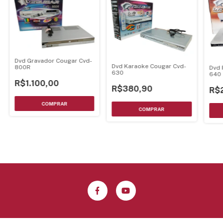
Dvd Gravador Cougar Cvd-
Dvd Karaoke Cougar Cvd-
800R
Dvd 
630
640
R$1.100,00
R$380,90
R$