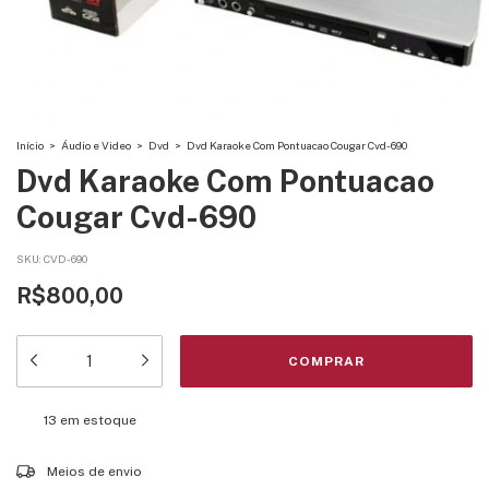
Início
>
Áudio e Video
>
Dvd
>
Dvd Karaoke Com Pontuacao Cougar Cvd-690
Dvd Karaoke Com Pontuacao
Cougar Cvd-690
SKU:
CVD-690
R$800,00
13
em estoque
Entregas para o CEP:
ALTERAR CEP
Meios de envio