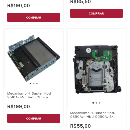
Flat Cable E Tela Retratil
R$85,50
R$190,00
Mecanismo H-Buster Hbd-
9510Av Montado C/ Tela E
Chassi
R$199,00
Mecanismo H-Buster Hbd-
9650Avn Hbd-9550Av S/
Leitor Dl-08Ha-Ze-040
R$55,00