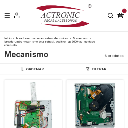
0
Início
>
breadcrumbs.componentes-eletronicos
>
Mecanismo
>
breadcrumbs.mecanismo-tela-retratil-positron-sp-6900nav-montado-
completo
Mecanismo
6 produtos
ORDENAR
FILTRAR