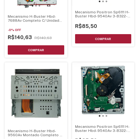
Mecanismo Positron Sp6111 H-
Buster Hbd-9540Av 3-B322-
Mecanismo H-Buster Hbd-
0472-R0-00 Completo C/
7688Av Completo C/ Unidade
Unidade Optica
Optica Hop1200W
R$85,50
-
0
%
OFF
R$140,63
R$140,63
Mecanismo Positron Sp6111 H-
Buster Hbd-9540Av 3-B322-
Mecanismo H-Buster Hbd-
0472-R0-00 Completo C/
9560Av Montado Completo C/
Unidade Optica