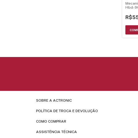
Mecani
Hbd-9
9550Av
08Ha-
R$55
SOBRE A ACTRONIC
POLÍTICA DE TROCA E DEVOLUÇÃO
COMO COMPRAR
ASSISTÊNCIA TÉCNICA