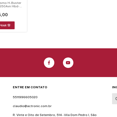
smo H-Buster
650Avn Hbd-
 S/ Leitor Dl-
Ze-040
,00
ENTRE EM CONTATO
IN
5511996605020
claudio@actronic.com.br
R. Vinte e Oito de Setembro, 514 - Vila Dom Pedro I, São