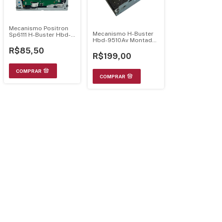
Mecanismo Positron
Mecanismo H-Buster
Sp6111 H-Buster Hbd-
Hbd-9510Av Montado
9540Av 3-B322-0472-
C/ Tela E Chassi
R0-00 Completo C/
R$85,50
Unidade Optica
R$199,00