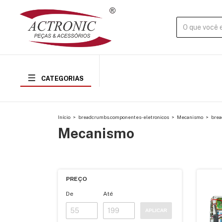
CATEGORIAS
Início
>
breadcrumbs.componentes-eletronicos
>
Mecanismo
>
brea
Mecanismo
PREÇO
De
Até
APLICAR