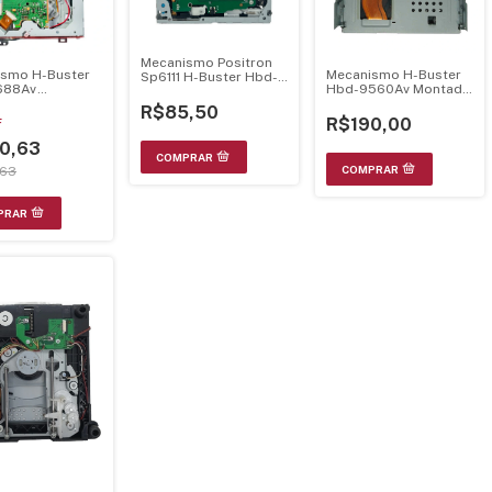
Mecanismo Positron
smo H-Buster
Mecanismo H-Buster
Sp6111 H-Buster Hbd-
688Av
Hbd-9560Av Montado
9540Av 3-B322-0472-
to C/ Unidade
Completo C/ Flat
R0-00 Completo C/
R$85,50
a Hop1200W
Cable E Tela Retratil
Unidade Optica
R$190,00
F
0,63
,63