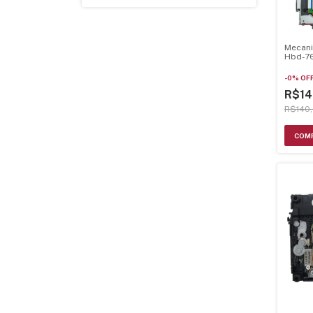
Mecani
Hbd-7
Comple
Optic
-
0
%
OF
R$14
R$140