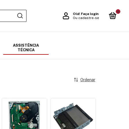
0
Olá!
Faça login
Ou cadastre-se
ASSISTÊNCIA
TÉCNICA
Ordenar