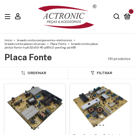
0
Início
>
breadcrumbs.componentes-eletronicos
>
breadcrumbs.placas-diversas
>
Placa Fonte
>
breadcrumbs.placa-
philco-fonte-tvph32e53-40-p061c2-pwe1xg-pcit69
Placa Fonte
131 produtos
ORDENAR
FILTRAR