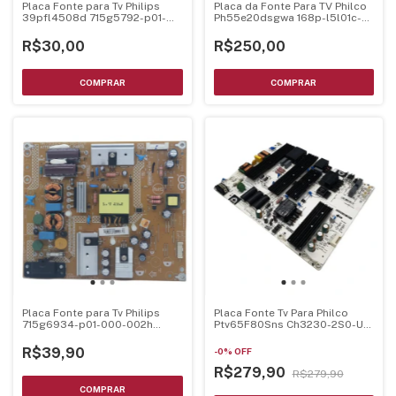
Placa Fonte para Tv Philips
Placa da Fonte Para TV Philco
39pfl4508d 715g5792-p01-
Ph55e20dsgwa 168p-l5l01c-
000-002m
w0
R$30,00
R$250,00
Placa Fonte para Tv Philips
Placa Fonte Tv Para Philco
715g6934-p01-000-002h
Ptv65F80Sns Ch3230-2S0-Uf
43pfg5000
60
R$39,90
-
0
%
OFF
R$279,90
R$279,90