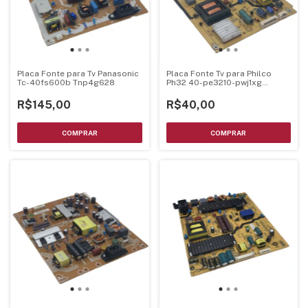
Placa Fonte para Tv Panasonic
Placa Fonte Tv para Philco
Tc-40fs600b Tnp4g628
Ph32 40-pe3210-pwj1xg
Pcit109
R$145,00
R$40,00