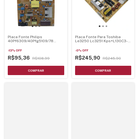
Placa Fonte Philips
Placa Fonte Para Toshiba
40Pf6309/40Pfg5109/78
Le3250 Lc3251 Kps+L130C3-
715G6353-P01-000-002H
01
-
13
%
OFF
-
0
%
OFF
R$95,36
R$245,90
R$108,99
R$245,90