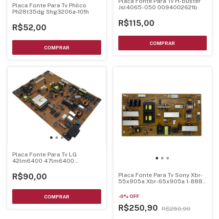
Placa Fonte Para Tv H-buster
Placa Fonte Para Tv Philco
Jsl4065-050 0094002621b
Ph28t35dg Shg3206a-101h
R$115,00
R$52,00
Placa Fonte Para Tv LG
42lm6400 47lm6400
Eax64427101 V.00a
Placa Fonte Para Tv Sony Xbr-
R$90,00
55x905a Xbr-65x905a 1-888-
525-11
-
0
%
OFF
R$250,90
R$250,90