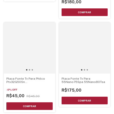
R$180,00
Placa Fonte Tv Para Philco
Placa Fonte Tv Para
Ptv32G50Sn
55Nano75Spa 55Nano80Tsa
Juc7.820.00228530
R$175,00
-
0
%
OFF
R$45,00
R$45,00