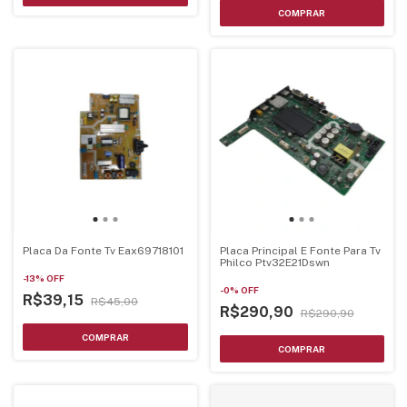
Placa Da Fonte Tv Eax69718101
Placa Principal E Fonte Para Tv
Philco Ptv32E21Dswn
-
13
%
OFF
-
0
%
OFF
R$39,15
R$45,00
R$290,90
R$290,90