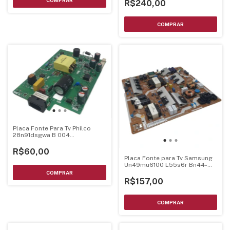
R$240,00
Placa Fonte Para Tv Philco
28n91dsgwa B 004
Hk.p.tv055v01
R$60,00
Placa Fonte para Tv Samsung
Un49mu6100 L55s6r Bn44-
00807f
R$157,00