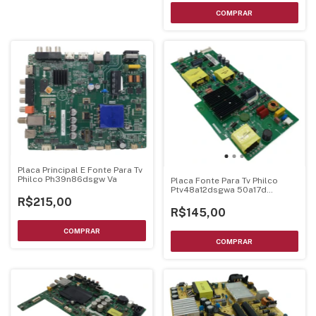
Placa Principal E Fonte Para Tv
Philco Ph39n86dsgw Va
Placa Fonte Para Tv Philco
Ptv48a12dsgwa 50a17d
Hkptv138v01
R$215,00
R$145,00