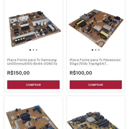
Placa Fonte para Tv Samsung
Placa Fonte para Tv Panasonic
Un55mmu6100 Bn44-00807a
50gx700b Tnp4g647
50gx800b
R$150,00
R$100,00