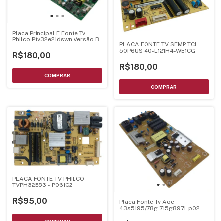
Placa Principal E Fonte Tv
Philco Ptv32e21dswn Versão B
PLACA FONTE TV SEMP TCL
50P6US 40-L121H4-WB1CG
R$180,00
R$180,00
PLACA FONTE TV PHILCO
TVPH32E53 - P061C2
R$95,00
Placa Fonte Tv Aoc
43s5195/78g 715g8971-p02-
003-001m