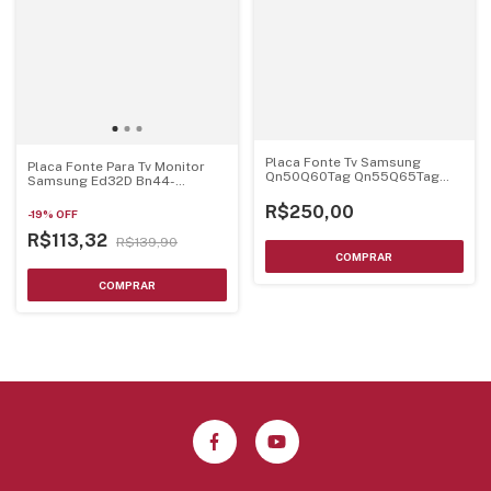
Placa Fonte Tv Samsung
Placa Fonte Para Tv Monitor
Qn50Q60Tag Qn55Q65Tag
Samsung Ed32D Bn44-
Bn44-01058A
00528A
R$250,00
-
19
%
OFF
R$113,32
R$139,90