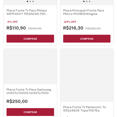
Placa Fonte Tv Para Philips
Placa Principal+Fonte Para
42Pfl4007 715G5246-P01-
Philco Ph39E60Dsgwa
000-002S
-
0
%
OFF
-
23
%
OFF
R$110,90
R$216,30
R$110,90
R$280,90
Placa Fonte Tv Para Samsung
Un50Tu7000G Un50Tu7000
R$250,00
Placa Fonte Tv Panasonic Tx-
55Gz960E Tnpa7067Ea