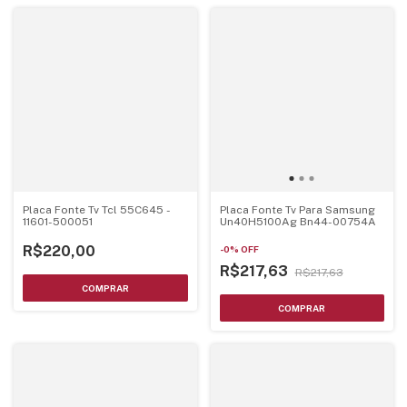
Placa Fonte Tv Tcl 55C645 -
Placa Fonte Tv Para Samsung
11601-500051
Un40H5100Ag Bn44-00754A
R$220,00
-
0
%
OFF
R$217,63
R$217,63