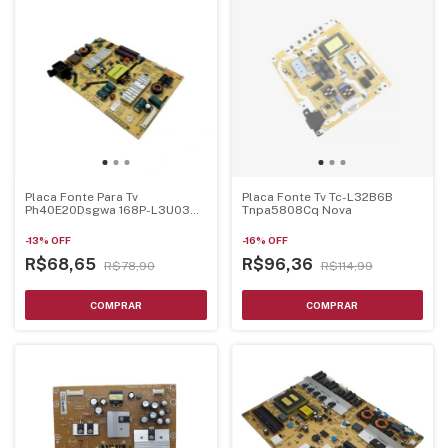
Placa Fonte Para Tv
Placa Fonte Tv Tc-L32B6B
Ph40E20Dsgwa 168P-L3U03A-
Tnpa5808Cq Nova
W0
-
13
%
OFF
-
16
%
OFF
R$68,65
R$96,36
R$78,90
R$114,99