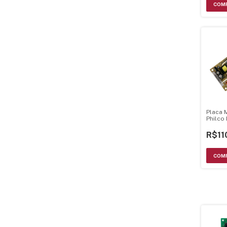
Placa 
Philco
Bivolts
R$11