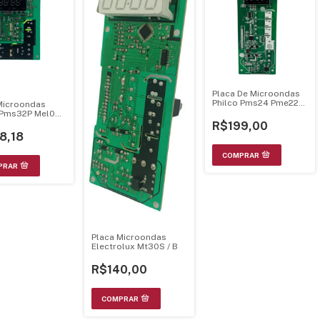
Placa De Microondas
Philco Pms24 Pme22
Microondas
Bivolts- Mel705
 Pms32P Mel002
Mel706 V1.3
0 94V-0
R$199,00
8,18
Placa Microondas
Electrolux Mt30S / B
R$140,00