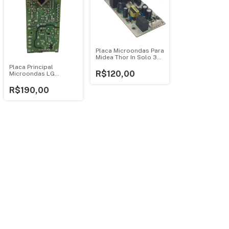
Placa Microondas Para
Midea Thor In Solo 30l
Bivolt 1075125
Placa Principal
R$120,00
Microondas LG
Mh7057q Mh7097ar
Ebr75234895
R$190,00