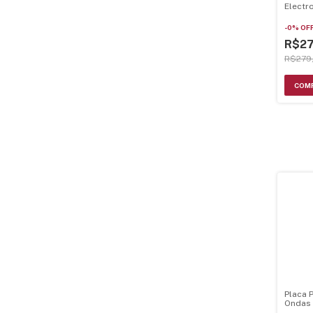
Electr
A2368
-
0
%
OF
R$27
R$279
Placa 
Ondas
A2368