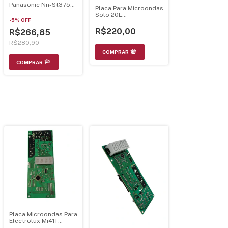
Panasonic Nn-St375
Placa Para Microondas
St364 St354
Solo 20L
-
5
%
OFF
E170968/E173873
R$220,00
R$266,85
R$280,90
Placa Microondas Para
Electrolux Mi41T
Display Cinza Bivolt