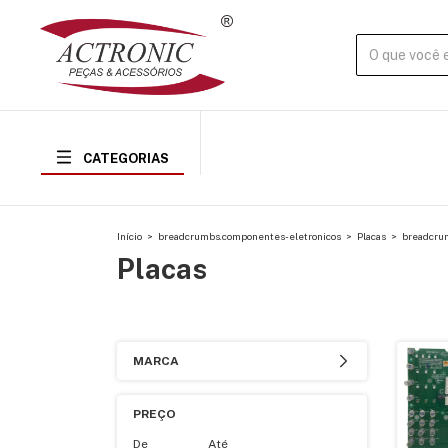
CATEGORIAS
Início
>
breadcrumbs.componentes-eletronicos
>
Placas
>
breadcru
Placas
MARCA
PREÇO
De
Até