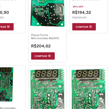
Mel714 Ver 1.2 Bivolt
F
-
19
%
OFF
0,90
R$194,32
,90
R$239,90
Placa Forno
Microondas Ma30S
70003025
R$204,62
Microondas