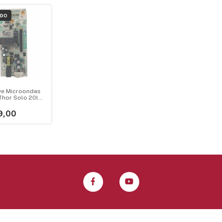
ADO
De Microondas
Thor Solo 20l
s V1.4ebf95
9,00