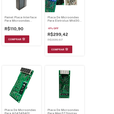
Painel Placa Interface
Placa De Microondas
Para Microondas
Para Eletrolux Mtd30
Eletrolux Me41x
Display Azul
70002929 - Mtd30Pci-
R$110,90
-
11
%
OFF
Az
R$299,42
R$336,67
Placa De Microondas
Placa De Microondas
Para A04349401
Para Mep37 Display