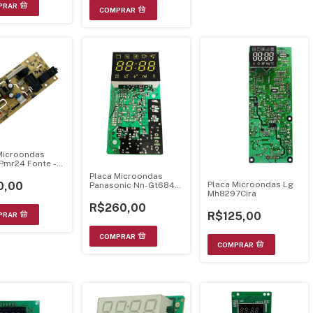
Microondas
 Pmr24 Fonte -
Placa Microondas
Placa Microondas Lg
0,00
Panasonic Nn-Gt684S
Mh8297Cira
Grill - Md1001Lsb
R$260,00
R$125,00