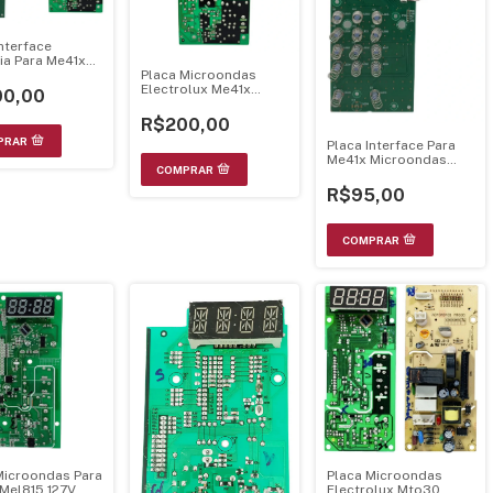
Interface
ia Para Me41x
Placa Microondas
ndas Electrolux
Electrolux Me41x
0,00
Display A11769001
R$200,00
Placa Interface Para
Me41x Microondas
Eletrolux 70203010
R$95,00
Microondas Para
Placa Microondas
Mel815 127V
Electrolux Mto30