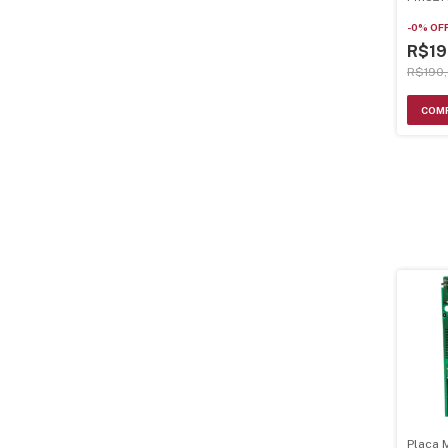
-
0
%
OF
R$19
R$190
Placa 