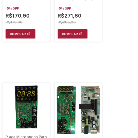
Ms37R Mb37R
Branco - Bivolt
-
5
%
OFF
-
5
%
OFF
R$170,90
R$271,60
R$179,90
R$285,90
Placa Microondas Para