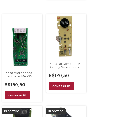
Placa De Comando E
Display Microondas
Philco Pmr24 Bivolts -
Placa Microondas
Luz Verde
R$120,50
Electrolux Mep35
Bivolt
R$190,90
ESGOTADO
ESGOTADO