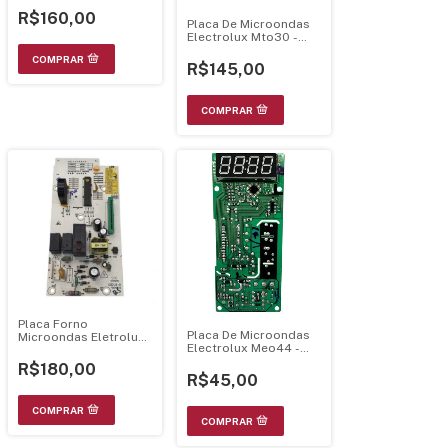
R$160,00
Placa De Microondas
Electrolux Mto30 -
Display Branco Luz
Azul
R$145,00
Placa Forno
Placa De Microondas
Microondas Eletrolux
Electrolux Meo44 -
Ma30S 70003025
Luz Azul
R$180,00
R$45,00