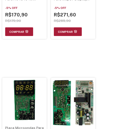
Ms37R Mb37R
Branco - Bivolt
-
5
%
OFF
-
5
%
OFF
R$170,90
R$271,60
R$179,90
R$285,90
Placa Microondas Para