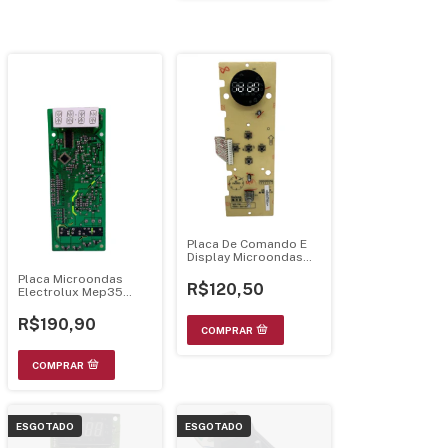
Placa De Comando E
Display Microondas
Philco Pmr24 Bivolts -
Placa Microondas
Luz Verde
R$120,50
Electrolux Mep35
Bivolt
R$190,90
ESGOTADO
ESGOTADO