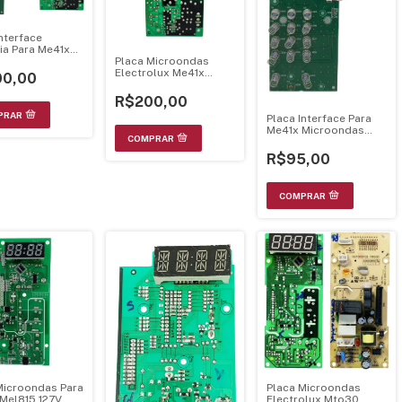
Interface
ia Para Me41x
Placa Microondas
ndas Electrolux
Electrolux Me41x
0,00
Display A11769001
R$200,00
Placa Interface Para
Me41x Microondas
Eletrolux 70203010
R$95,00
Microondas Para
Placa Microondas
Mel815 127V
Electrolux Mto30