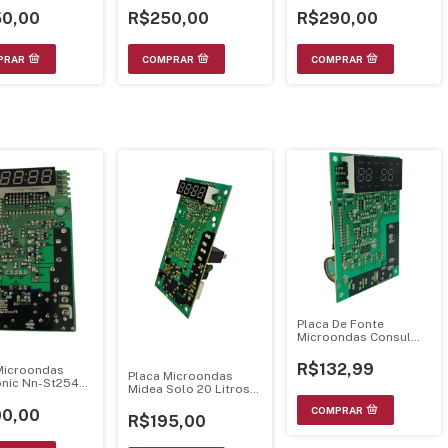
A04349401
0,00
R$250,00
R$290,00
Placa De Fonte
Microondas Consul
220V Pnw10337643
Mel001 Ver24
R$132,99
Microondas
Placa Microondas
nic Nn-St254N
Midea Solo 20 Litros
Egxeelc-01-Ki
Salvador
0,00
R$195,00