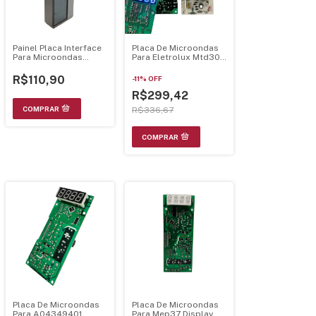
Painel Placa Interface
Placa De Microondas
Para Microondas
Para Eletrolux Mtd30
Eletrolux Me41x
Display Azul
70002929 - Mtd30Pci-
R$110,90
-
11
%
OFF
Az
R$299,42
R$336,67
Placa De Microondas
Placa De Microondas
Para A04349401
Para Mep37 Display