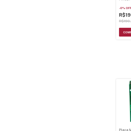
-
0
%
OF
R$19
R$190
Placa 