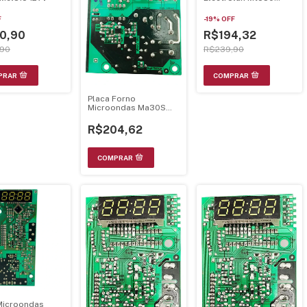
Mel714 Ver 1.2 Bivolt
F
-
19
%
OFF
0,90
R$194,32
,90
R$239,90
Placa Forno
Microondas Ma30S
70003025
R$204,62
Microondas