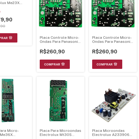
olux Me23X
9201
F
9,90
,90
Placa Controle Micro-
Placa Controle Micro-
Ondas Para Panasonic
Ondas Para Panasonic
Nn-St27 Bivolt
Nn-St27 Bivolt
R$260,90
R$260,90
Para Micro-
Placa Para Microondas
Placa Microondas
 Me36X
Electrolux Mt30S
Electrolux A23390601
8801
A13445103
Me3Bp Me3Bc Bivolt