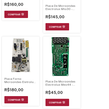
R$160,00
Placa De Microondas
Electrolux Mto30 -
Display Branco Luz
Azul
R$145,00
Placa Forno
Placa De Microondas
Microondas Eletrolux
Electrolux Meo44 -
Ma30S 70003025
Luz Azul
R$180,00
R$45,00