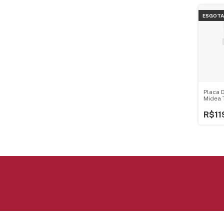
ESGOT
Placa 
Midea 
Bivolt
R$11