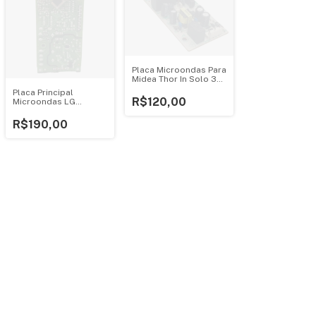
Placa Microondas Para
Midea Thor In Solo 30l
Bivolt 1075125
Placa Principal
R$120,00
Microondas LG
Mh7057q Mh7097ar
Ebr75234895
R$190,00