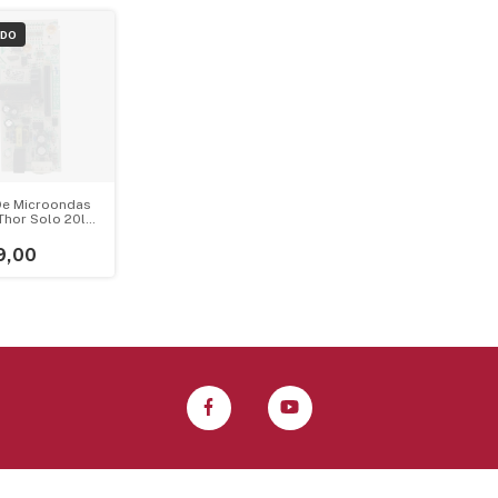
ADO
De Microondas
Thor Solo 20l
s V1.4ebf95
9,00