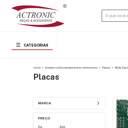
CATEGORIAS
Início
>
breadcrumbs.componentes-eletronicos
>
Placas
>
Mola Spri
Placas
MARCA
PREÇO
De
Até