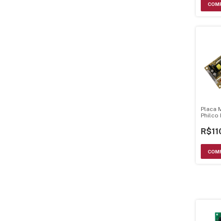
Placa 
Philco
Bivolts
R$11