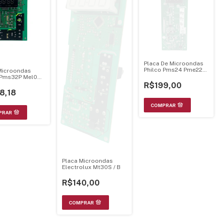
Placa De Microondas
Philco Pms24 Pme22
Microondas
Bivolts- Mel705
 Pms32P Mel002
Mel706 V1.3
0 94V-0
R$199,00
8,18
Placa Microondas
Electrolux Mt30S / B
R$140,00