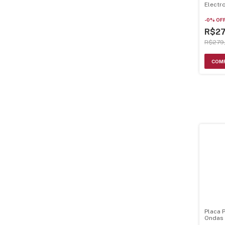
Electr
A2368
-
0
%
OF
R$27
R$279
Placa 
Ondas
A2368