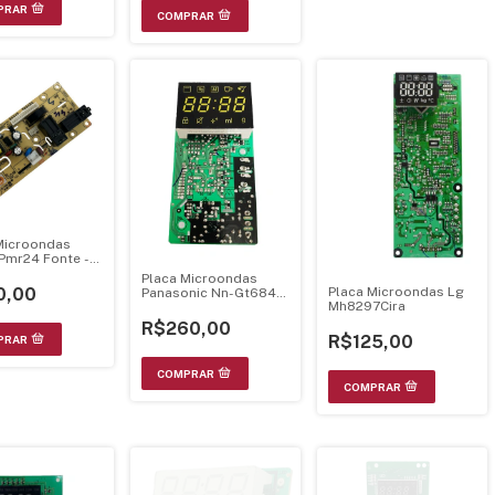
Microondas
 Pmr24 Fonte -
Placa Microondas
Placa Microondas Lg
0,00
Panasonic Nn-Gt684S
Mh8297Cira
Grill - Md1001Lsb
R$260,00
R$125,00