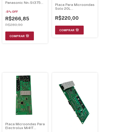
Panasonic Nn-St375
Placa Para Microondas
St364 St354
Solo 20L
-
5
%
OFF
E170968/E173873
R$220,00
R$266,85
R$280,90
Placa Microondas Para
Electrolux Mi41T
Display Cinza Bivolt