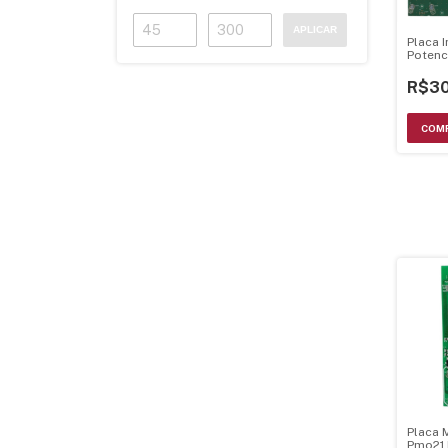
APLICAR
Placa 
Potenc
Microo
R$30
Placa 
Pmo21 