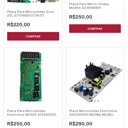
Placa Para Micro-Ondas
Me36X A23688801
Placa Para Microondas Solo
20L E170968/E173873
R$250,00
R$220,00
Placa Para Microondas
Placa Microondas Electrolux
Electrolux Mt30S A13445103
A23390601 Me3Bp Me3Bc
A04349401
Bivolt
R$250,00
R$290,00