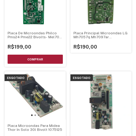
Placa De Microondas Philco
Placa Principal Microondas LG
Pms24 Pme22 Bivolts- Mel705
Mh7057q Mh7097ar
Mel706 V1.3
Ebr75234895
R$199,00
R$190,00
ESGOTADO
ESGOTADO
Placa Microondas Para Midea
Thor In Solo 30l Bivolt 1075125