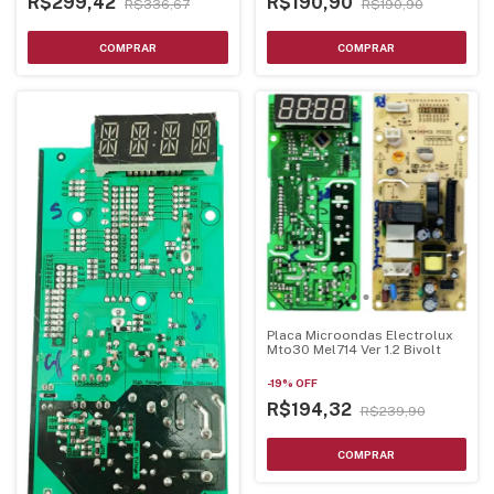
R$299,42
R$190,90
R$336,67
R$190,90
Placa Microondas Electrolux
Mto30 Mel714 Ver 1.2 Bivolt
-
19
%
OFF
R$194,32
R$239,90