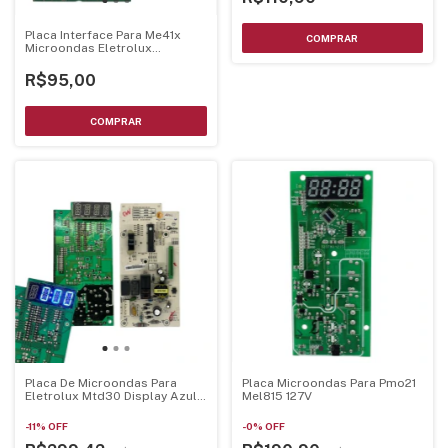
Placa Interface Para Me41x
Microondas Eletrolux
70203010
R$95,00
Placa De Microondas Para
Placa Microondas Para Pmo21
Eletrolux Mtd30 Display Azul
Mel815 127V
70002929 - Mtd30Pci-Az
-
11
%
OFF
-
0
%
OFF