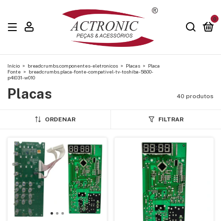
0
Início
>
breadcrumbs.componentes-eletronicos
>
Placas
>
Placa
Fonte
>
breadcrumbs.placa-fonte-compativel-tv-toshiba-5800-
p4l031-w010
Placas
40 produtos
ORDENAR
FILTRAR