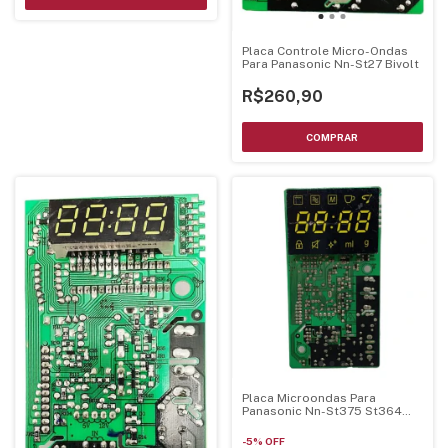
Placa Controle Micro-Ondas
Para Panasonic Nn-St27 Bivolt
R$260,90
Placa Microondas Para
Panasonic Nn-St375 St364
St354
-
5
%
OFF