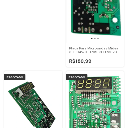
Placa Para Microondas Midea
30L 94V-0 E170968 E173873
Mtas41
R$180,99
ESGOTADO
ESGOTADO