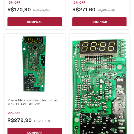
-
5
%
OFF
-
5
%
OFF
R$170,90
R$271,60
R$179,90
R$285,90
Placa Microondas Electrolux
Me23X A23689201
-
0
%
OFF
R$279,90
R$279,90