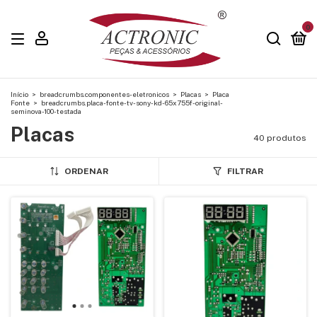
0
Início
>
breadcrumbs.componentes-eletronicos
>
Placas
>
Placa
Fonte
>
breadcrumbs.placa-fonte-tv-sony-kd-65x755f-original-
seminova-100-testada
Placas
40 produtos
ORDENAR
FILTRAR