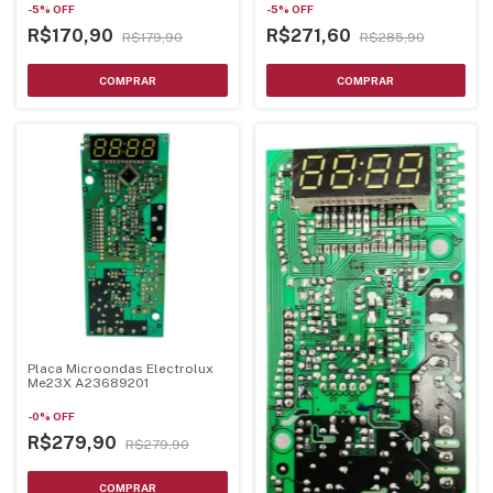
-
5
%
OFF
-
5
%
OFF
R$170,90
R$271,60
R$179,90
R$285,90
Placa Microondas Electrolux
Me23X A23689201
-
0
%
OFF
R$279,90
R$279,90