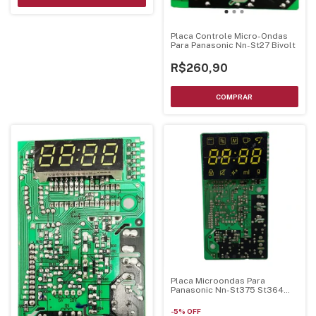
Placa Controle Micro-Ondas
Para Panasonic Nn-St27 Bivolt
R$260,90
Placa Microondas Para
Panasonic Nn-St375 St364
St354
-
5
%
OFF