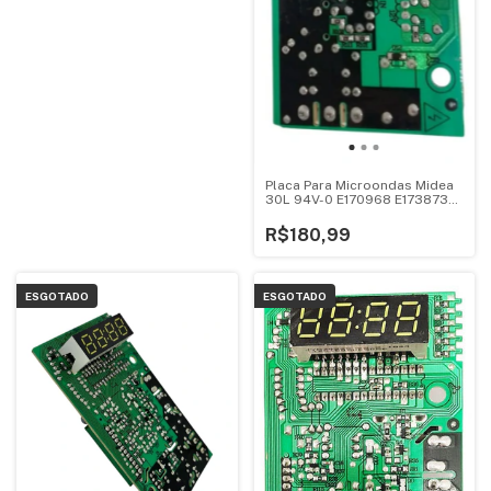
Placa Para Microondas Midea
30L 94V-0 E170968 E173873
Mtas41
R$180,99
ESGOTADO
ESGOTADO