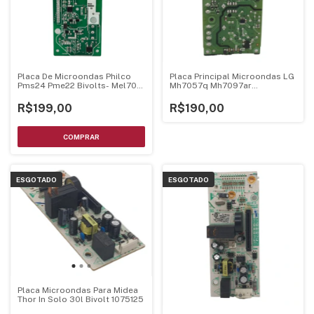
Placa De Microondas Philco
Placa Principal Microondas LG
Pms24 Pme22 Bivolts- Mel705
Mh7057q Mh7097ar
Mel706 V1.3
Ebr75234895
R$199,00
R$190,00
ESGOTADO
ESGOTADO
Placa Microondas Para Midea
Thor In Solo 30l Bivolt 1075125