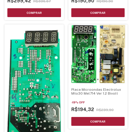
R$299,42
R$190,90
R$336,67
R$190,90
Placa Microondas Electrolux
Mto30 Mel714 Ver 1.2 Bivolt
-
19
%
OFF
R$194,32
R$239,90