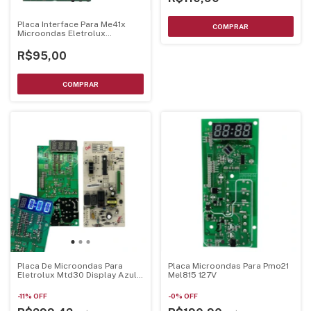
Placa Interface Para Me41x
Microondas Eletrolux
70203010
R$95,00
Placa De Microondas Para
Placa Microondas Para Pmo21
Eletrolux Mtd30 Display Azul
Mel815 127V
70002929 - Mtd30Pci-Az
-
11
%
OFF
-
0
%
OFF