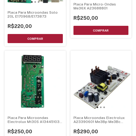
Placa Para Micro-Ondas
Me36X A23688801
Placa Para Microondas Solo
20L E170968/E173873
R$250,00
R$220,00
Placa Para Microondas
Placa Microondas Electrolux
Electrolux Mt30S A13445103
A23390601 Me3Bp Me3Bc
A04349401
Bivolt
R$250,00
R$290,00