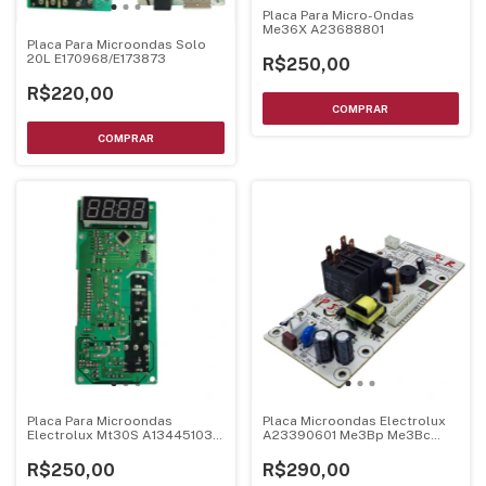
Placa Para Micro-Ondas
Me36X A23688801
Placa Para Microondas Solo
20L E170968/E173873
R$250,00
R$220,00
Placa Para Microondas
Placa Microondas Electrolux
Electrolux Mt30S A13445103
A23390601 Me3Bp Me3Bc
A04349401
Bivolt
R$250,00
R$290,00