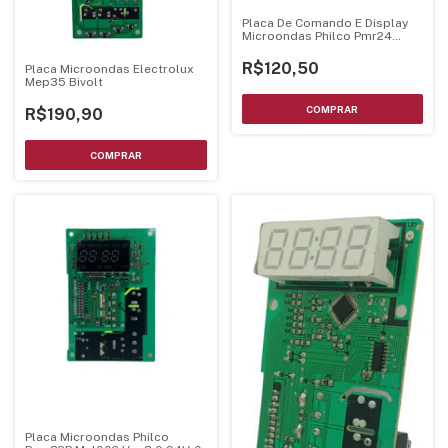
Placa De Comando E Display
Microondas Philco Pmr24
Bivolts - Luz Verde
R$120,50
Placa Microondas Electrolux
Mep35 Bivolt
R$190,90
Placa Microondas Philco