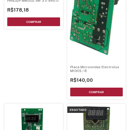
Pms32P Mel002 Ver 3.0 94V-0
R$178,18
Placa Microondas Electrolux
Mt30S / B
R$140,00
ESGOTADO