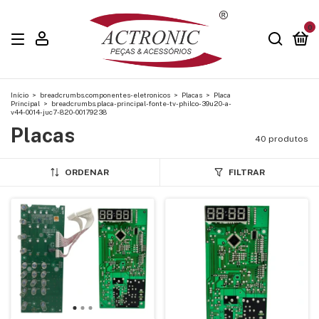
0
Início
>
breadcrumbs.componentes-eletronicos
>
Placas
>
Placa
Principal
>
breadcrumbs.placa-principal-fonte-tv-philco-39u20-a-
v44-0014-juc7-820-00179238
Placas
40 produtos
ORDENAR
FILTRAR