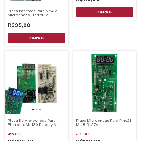
Placa Interface Para Me41x
Microondas Eletrolux
70203010
R$95,00
Placa De Microondas Para
Placa Microondas Para Pmo21
Eletrolux Mtd30 Display Azul
Mel815 127V
70002929 - Mtd30Pci-Az
-
11
%
OFF
-
0
%
OFF