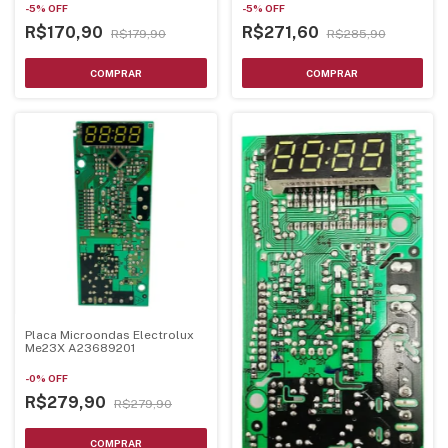
-
5
%
OFF
-
5
%
OFF
R$170,90
R$271,60
R$179,90
R$285,90
Placa Microondas Electrolux
Me23X A23689201
-
0
%
OFF
R$279,90
R$279,90