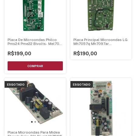
Placa De Microondas Philco
Placa Principal Microondas LG
Pms24 Pme22 Bivolts- Mel705
Mh7057q Mh7097ar
Mel706 V1.3
Ebr75234895
R$199,00
R$190,00
ESGOTADO
ESGOTADO
Placa Microondas Para Midea