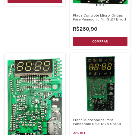
Placa Controle Micro-Ondas
Para Panasonic Nn-St27 Bivolt
R$260,90
Placa Microondas Para
Panasonic Nn-St375 St364
St354
-
5
%
OFF