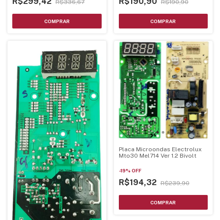
R$299,42
R$190,90
R$336,67
R$190,90
Placa Microondas Electrolux
Mto30 Mel714 Ver 1.2 Bivolt
-
19
%
OFF
R$194,32
R$239,90