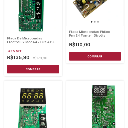
Placa Microondas Philco
Pmr24 Fonte - Bivolts
Placa De Microondas
Electrolux Meo44 - Luz Azul
R$110,00
-
24
%
OFF
R$135,90
R$178,90