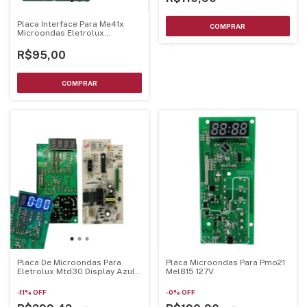
Placa Interface Para Me41x
Microondas Eletrolux
70203010
R$95,00
Placa De Microondas Para
Placa Microondas Para Pmo21
Eletrolux Mtd30 Display Azul
Mel815 127V
70002929 - Mtd30Pci-Az
-
11
%
OFF
-
0
%
OFF