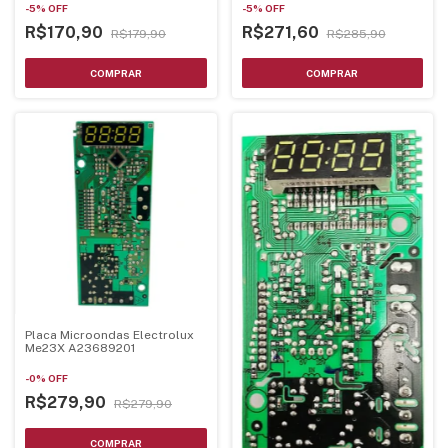
-
5
%
OFF
-
5
%
OFF
R$170,90
R$271,60
R$179,90
R$285,90
Placa Microondas Electrolux
Me23X A23689201
-
0
%
OFF
R$279,90
R$279,90