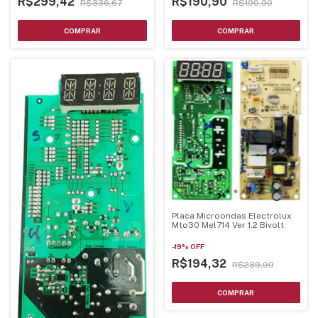
R$299,42
R$190,90
R$336,67
R$190,90
Placa Microondas Electrolux
Mto30 Mel714 Ver 1.2 Bivolt
-
19
%
OFF
R$194,32
R$239,90