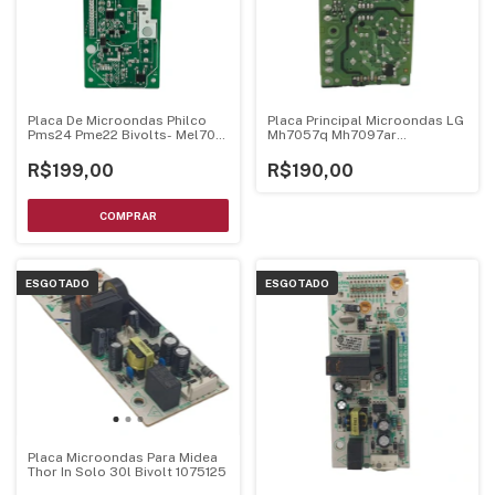
Placa De Microondas Philco
Placa Principal Microondas LG
Pms24 Pme22 Bivolts- Mel705
Mh7057q Mh7097ar
Mel706 V1.3
Ebr75234895
R$199,00
R$190,00
ESGOTADO
ESGOTADO
Placa Microondas Para Midea
Thor In Solo 30l Bivolt 1075125