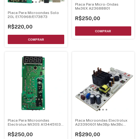
Placa Para Micro-Ondas
Me36X A23688801
Placa Para Microondas Solo
20L E170968/E173873
R$250,00
R$220,00
Placa Para Microondas
Placa Microondas Electrolux
Electrolux Mt30S A13445103
A23390601 Me3Bp Me3Bc
A04349401
Bivolt
R$250,00
R$290,00