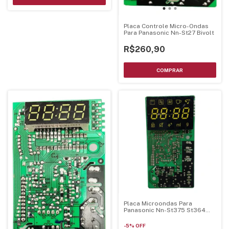
Placa Controle Micro-Ondas
Para Panasonic Nn-St27 Bivolt
R$260,90
Placa Microondas Para
Panasonic Nn-St375 St364
St354
-
5
%
OFF