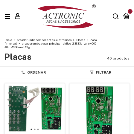
0
Início
>
breadcrumbs.componentes-eletronicos
>
Placas
>
Placa
Principal
>
breadcrumbs.placa-principal-philco-23f33d-va-sw009-
40ms1306-mab2lg
Placas
40 produtos
ORDENAR
FILTRAR