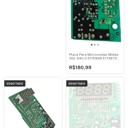
Placa Para Microondas Midea
30L 94V-0 E170968 E173873
Mtas41
R$180,99
ESGOTADO
ESGOTADO