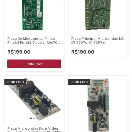
Placa De Microondas Philco
Placa Principal Microondas LG
Pms24 Pme22 Bivolts- Mel705
Mh7057q Mh7097ar
Mel706 V1.3
Ebr75234895
R$199,00
R$190,00
ESGOTADO
ESGOTADO
Placa Microondas Para Midea