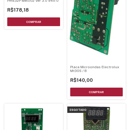
Pms32P Mel002 Ver 3.0 94V-0
R$178,18
Placa Microondas Electrolux
Mt30S / B
R$140,00
ESGOTADO