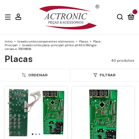
0
Início
>
breadcrumbs.componentes-eletronicos
>
Placas
>
Placa
Principal
>
breadcrumbs.placa-principal-philco-ph42m30dsgw-
versao-a-35019808
Placas
40 produtos
ORDENAR
FILTRAR