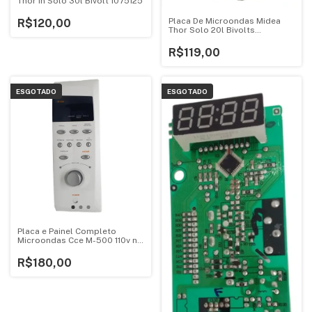
Thor In Solo 30l Bivolt 1075125
Placa De Microondas Midea
R$120,00
Thor Solo 20l Bivolts
V1.4ebf95
R$119,00
ESGOTADO
ESGOTADO
Placa e Painel Completo
Microondas Cce M-500 110v no
Estado
R$180,00