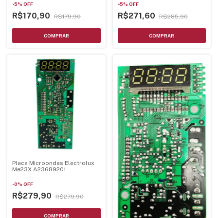
-
5
%
OFF
-
5
%
OFF
R$170,90
R$271,60
R$179,90
R$285,90
Placa Microondas Electrolux
Me23X A23689201
-
0
%
OFF
R$279,90
R$279,90