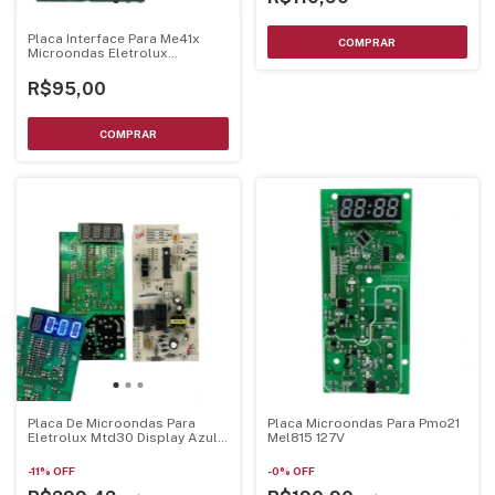
Placa Interface Para Me41x
Microondas Eletrolux
70203010
R$95,00
Placa De Microondas Para
Placa Microondas Para Pmo21
Eletrolux Mtd30 Display Azul
Mel815 127V
70002929 - Mtd30Pci-Az
-
11
%
OFF
-
0
%
OFF