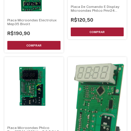
Placa De Comando E Display
Microondas Philco Pmr24
Bivolts - Luz Verde
R$120,50
Placa Microondas Electrolux
Mep35 Bivolt
R$190,90
Placa Microondas Philco