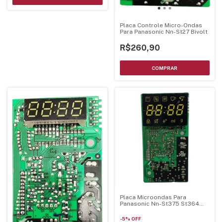
Placa Controle Micro-Ondas
Para Panasonic Nn-St27 Bivolt
R$260,90
Placa Microondas Para
Panasonic Nn-St375 St364
St354
-
5
%
OFF