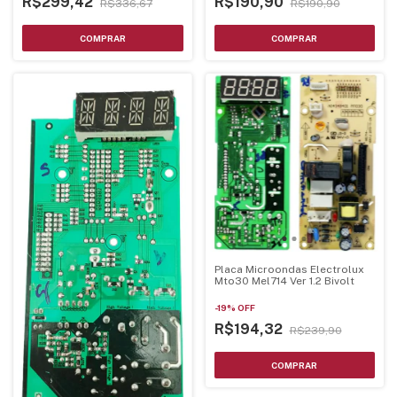
R$299,42
R$190,90
R$336,67
R$190,90
Placa Microondas Electrolux
Mto30 Mel714 Ver 1.2 Bivolt
-
19
%
OFF
R$194,32
R$239,90