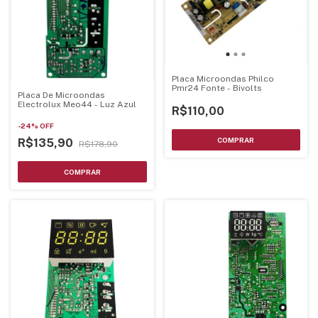
Placa Microondas Philco
Pmr24 Fonte - Bivolts
Placa De Microondas
Electrolux Meo44 - Luz Azul
R$110,00
-
24
%
OFF
R$135,90
R$178,90