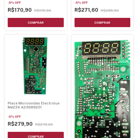
-
5
%
OFF
-
5
%
OFF
R$170,90
R$271,60
R$179,90
R$285,90
Placa Microondas Electrolux
Me23X A23689201
-
0
%
OFF
R$279,90
R$279,90