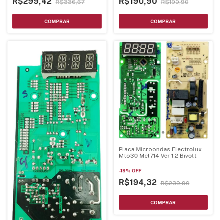
R$299,42
R$190,90
R$336,67
R$190,90
Placa Microondas Electrolux
Mto30 Mel714 Ver 1.2 Bivolt
-
19
%
OFF
R$194,32
R$239,90