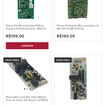
Placa De Microondas Philco
Placa Principal Microondas LG
Pms24 Pme22 Bivolts- Mel705
Mh7057q Mh7097ar
Mel706 V1.3
Ebr75234895
R$199,00
R$190,00
ESGOTADO
ESGOTADO
Placa Microondas Para Midea
Thor In Solo 30l Bivolt 1075125