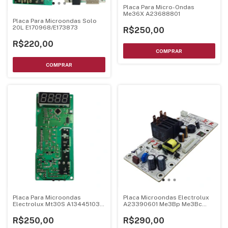
Placa Para Micro-Ondas
Me36X A23688801
Placa Para Microondas Solo
20L E170968/E173873
R$250,00
R$220,00
Placa Para Microondas
Placa Microondas Electrolux
Electrolux Mt30S A13445103
A23390601 Me3Bp Me3Bc
A04349401
Bivolt
R$250,00
R$290,00