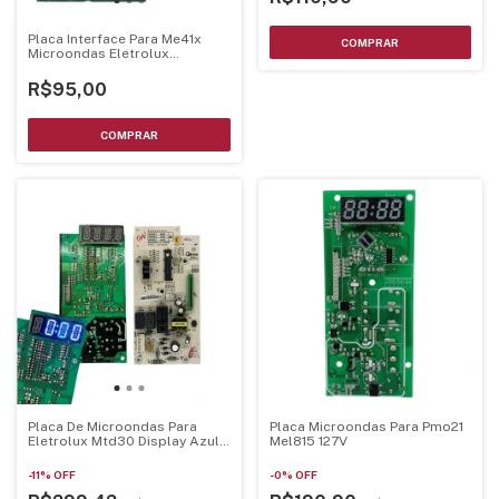
Placa Interface Para Me41x
Microondas Eletrolux
70203010
R$95,00
Placa De Microondas Para
Placa Microondas Para Pmo21
Eletrolux Mtd30 Display Azul
Mel815 127V
70002929 - Mtd30Pci-Az
-
11
%
OFF
-
0
%
OFF