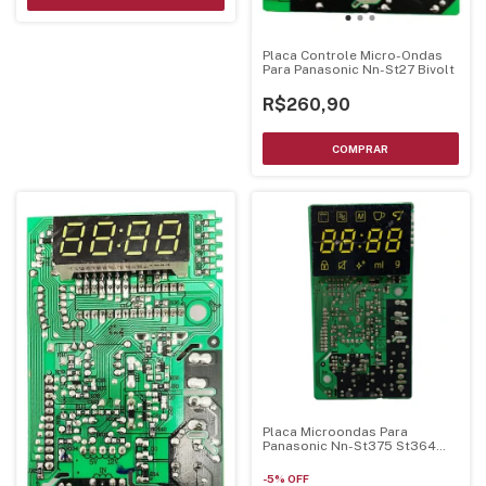
Placa Controle Micro-Ondas
Para Panasonic Nn-St27 Bivolt
R$260,90
Placa Microondas Para
Panasonic Nn-St375 St364
St354
-
5
%
OFF