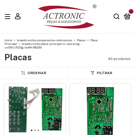
0
Início
>
breadcrumbs.componentes-eletronicos
>
Placas
>
Placa
Principal
>
breadcrumbs.placa-principal-tv-samsung-
un55tu7020g-bn94-16628t
Placas
40 produtos
ORDENAR
FILTRAR