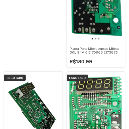
Placa Para Microondas Midea
30L 94V-0 E170968 E173873
Mtas41
R$180,99
ESGOTADO
ESGOTADO