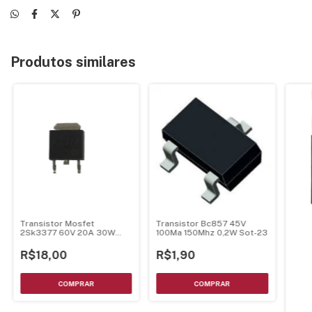
Produtos similares
Transistor Bc857 45V
Transistor Mosfet
100Ma 150Mhz 0,2W Sot-23
2Sk3377 60V 20A 30W
Canal N To-252
R$1,90
R$18,00