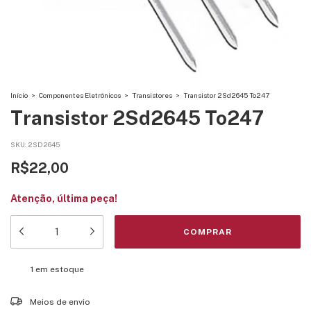
Início
>
Componentes Eletrônicos
>
Transistores
>
Transistor 2Sd2645 To247
Transistor 2Sd2645 To247
SKU:
2SD2645
R$22,00
Atenção, última peça!
1
em estoque
Entregas para o CEP:
ALTERAR CEP
Meios de envio