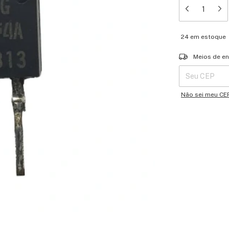
24
em estoque
Entregas para o 
Meios de en
Não sei meu CE