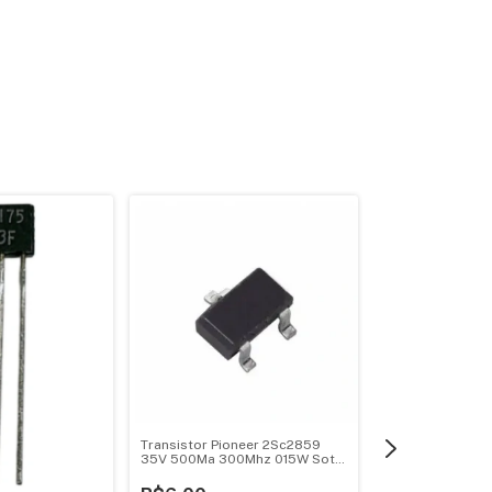
Transistor Pioneer 2Sc2859
35V 500Ma 300Mhz 015W Sot-
23