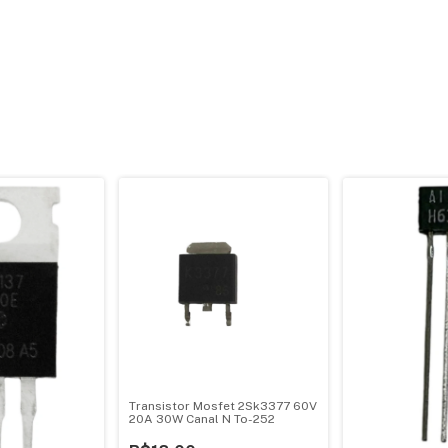
Transistor Mosfet 2Sk3377 60V
20A 30W Canal N To-252