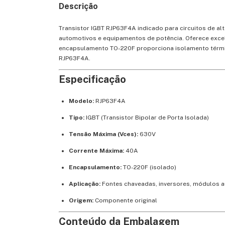
Descrição
Transistor IGBT RJP63F4A indicado para circuitos de alt
automotivos e equipamentos de potência. Oferece excel
encapsulamento TO-220F proporciona isolamento térmic
RJP63F4A.
Especificação
Modelo:
RJP63F4A
Tipo:
IGBT (Transistor Bipolar de Porta Isolada)
Tensão Máxima (Vces):
630V
Corrente Máxima:
40A
Encapsulamento:
TO-220F (isolado)
Aplicação:
Fontes chaveadas, inversores, módulos a
Origem:
Componente original
Conteúdo da Embalagem