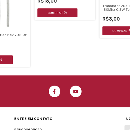
R$18,00
Transistor 2Sa
180Mhz 0,3W To
R$3,00
Triac Bt137-600E
0
ENTRE EM CONTATO
IN
5511996605020