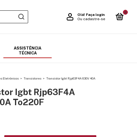
0
Olá!
Faça login
Ou cadastre-se
ASSISTÊNCIA
TÉCNICA
 Eletrônicos
>
Transistores
>
Transistor Igbt Rjp63F4A 630V 40A
stor Igbt Rjp63F4A
0A To220F