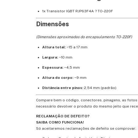
1x Transistor IGBT RJP63F4A ? TO-220F
Dimensões
(Dimensões aproximadas do encapsulamento TO-220F)
Altura total:
~15 a 17 mm
Largura:
~10 mm
Espessura:
~4,5 mm
Altura do corpo:
~9 mm
Distância entre pinos:
2,54 mm (padrão)
Compare bem o código, conectores, pinagens, as fotos d
necessário devolver o produto do mesmo jeito que rec
RECLAMAÇÃO DE DEFEITO?
SAIBA COMO FUNCIONA!
Só aceitaremos reclamações de defeito se comprovar: