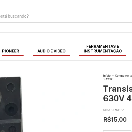
FERRAMENTAS E
PIONEER
ÁUDIO E VIDEO
INSTRUMENTAÇÃO
Início
>
Componentes
To220F
Transi
630V 4
SKU:
RJP63F4A
R$15,00