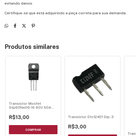
evitando danos.
Certifique-se que está adquirindo a peça correta para sua demanda.
Produtos similares
Transistor Mosfet
Stp60Ne06-16 60V 60A
150W Canal N To-220
R$13,00
Transistor Dtc124Ef Dip-3
R$3,00
Tran