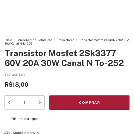
Início
>
Componentes Eletrônicos
>
Transistores
>
Transistor Mosfet 2Sk3377 60V 20A
30W Canal N To-252
Transistor Mosfet 2Sk3377
60V 20A 30W Canal N To-252
SKU:
2SK3377
R$18,00
215
em estoque
Entregas para o CEP:
ALTERAR CEP
Meios de envio