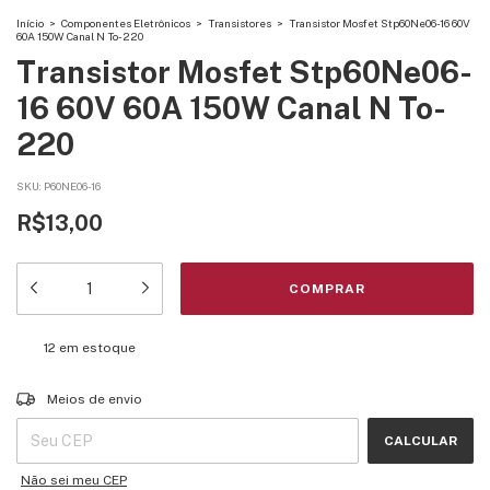
Início
>
Componentes Eletrônicos
>
Transistores
>
Transistor Mosfet Stp60Ne06-16 60V
60A 150W Canal N To-220
Transistor Mosfet Stp60Ne06-
16 60V 60A 150W Canal N To-
220
SKU:
P60NE06-16
R$13,00
12
em estoque
Entregas para o CEP:
ALTERAR CEP
Meios de envio
CALCULAR
Não sei meu CEP