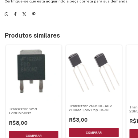
Certifique-se que está adquirindo a peça correta para sua demanda.
Produtos similares
Transistor 2N3906 40V
Tran
Transistor Smd
200Ma 1,5W Pnp To-92
2Sk
Fdd8N50Nz
Cana
8Ap/500V/Zener
R$3,00
R$
Protencao To252
R$8,00