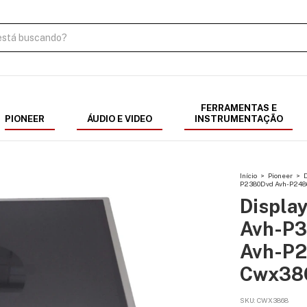
FERRAMENTAS E
PIONEER
ÁUDIO E VIDEO
INSTRUMENTAÇÃO
Início
>
Pioneer
>
D
P2380Dvd Avh-P2480
Displa
Avh-P3
Avh-P2
Cwx38
SKU:
CWX3868