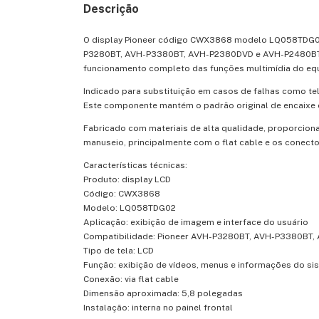
Descrição
O display Pioneer código CWX3868 modelo LQ058TDG02 é
P3280BT, AVH-P3380BT, AVH-P2380DVD e AVH-P2480BT. Tra
funcionamento completo das funções multimídia do eq
Indicado para substituição em casos de falhas como tel
Este componente mantém o padrão original de encaixe e
Fabricado com materiais de alta qualidade, proporciona
manuseio, principalmente com o flat cable e os conecto
Características técnicas:
Produto: display LCD
Código: CWX3868
Modelo: LQ058TDG02
Aplicação: exibição de imagem e interface do usuário
Compatibilidade: Pioneer AVH-P3280BT, AVH-P3380BT
Tipo de tela: LCD
Função: exibição de vídeos, menus e informações do si
Conexão: via flat cable
Dimensão aproximada: 5,8 polegadas
Instalação: interna no painel frontal