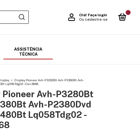
0
Olá!
Faça login
Ou cadastre-se
ASSISTÊNCIA
TÉCNICA
isplay
>
Display Pioneer Avh-P3280Bt Avh-P3380Bt Avh-
Bt Lq058Tdg02 - Cwx3868
y Pioneer Avh-P3280Bt
380Bt Avh-P2380Dvd
480Bt Lq058Tdg02 -
68