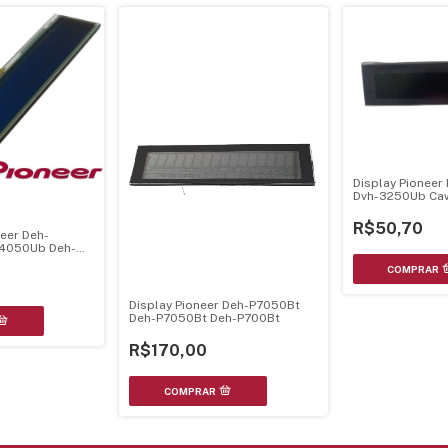
Display Pionee
Dvh-3250Ub Ca
R$50,70
neer Deh-
4050Ub Deh-
8250
Display Pioneer Deh-P7050Bt
Deh-P7050Bt Deh-P700Bt
R$170,00