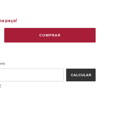
ma peça!
CEP:
ALTERAR CEP
vio
CALCULAR
P