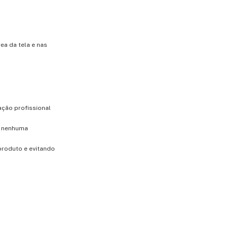
ea da tela e nas
ação profissional
m nenhuma
produto e evitando