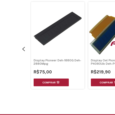
 Toyota Avh-
Display Pioneer Deh-1880G Deh-
Display Oel Pio
-02A50
2880Mpg
P4080Ub Deh-P
P4000Ub - Mxs
R$75,00
R$219,90