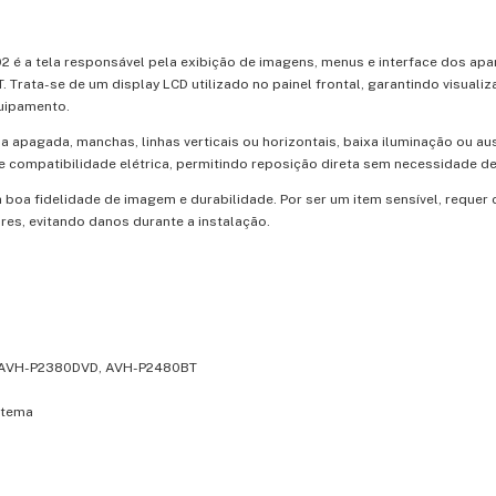
 a tela responsável pela exibição de imagens, menus e interface dos apa
ta-se de um display LCD utilizado no painel frontal, garantindo visualiza
uipamento.
a apagada, manchas, linhas verticais ou horizontais, baixa iluminação ou a
 compatibilidade elétrica, permitindo reposição direta sem necessidade d
 boa fidelidade de imagem e durabilidade. Por ser um item sensível, requer
res, evitando danos durante a instalação.
, AVH-P2380DVD, AVH-P2480BT
stema