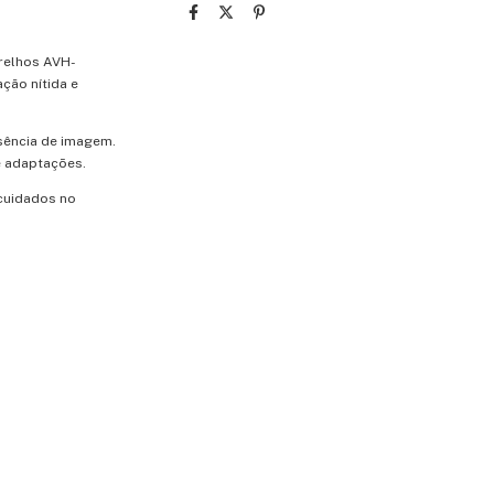
relhos AVH-
ção nítida e
usência de imagem.
e adaptações.
 cuidados no