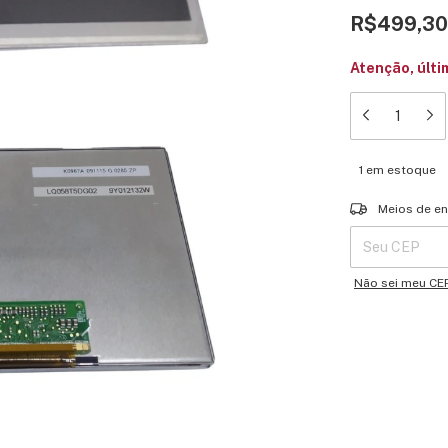
R$499,30
Atenção, últi
1
em estoque
Entregas para o 
Meios de en
Não sei meu CE